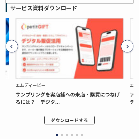
サービス資料ダウンロード
エムディーピー
エム
サンプリングを実店舗への来店・購買につなげ
ア
るには？ デジタ...
デジ
ダウンロードする