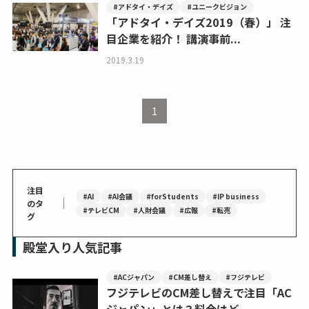
#アドタイ・デイズ
#ユニークビジョン
「アドタイ・デイズ2019（春）」 注
目企業を紹介！ 講演事前...
2019.3.19
1
注目
#AI
#AI会議
#forStudents
#IP business
｜
のタ
#テレビCM
#人財会議
#広報
#転売
グ
殿堂入り人気記事
#ACジャパン
#CM差し替え
#フジテレビ
フジテレビのCM差し替えで注目「AC