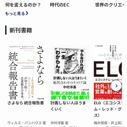
何を変えるのか？
時代のEC
世界のクリエイ
もっと見る
新刊書籍
さよなら 統合報告書
計画しない人はうま
ELG（エコシステ
くいく
ム・レッド・グロ
ス）
ウィルズ・パンハウス 著
中村洋基 著
梅木俊成・井上拓海 