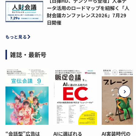
【日揮HD、デンソーら登壇】人事デ
ータ活用のロードマップを紐解く「人
財会議カンファレンス2026」7月29
日開催
もっと見る
雑誌・最新号
“会話型”広告は
AIに選ばれる
AI実装時代の