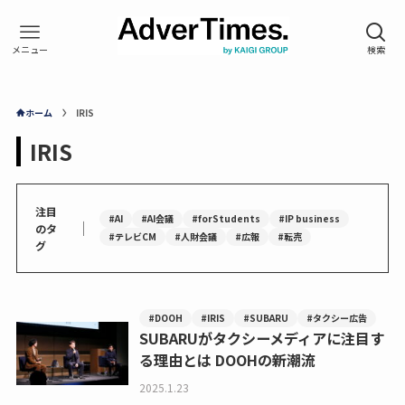
ホーム
IRIS
IRIS
注目
#AI
#AI会議
#forStudents
#IP business
｜
のタ
#テレビCM
#人財会議
#広報
#転売
グ
#DOOH
#IRIS
#SUBARU
#タクシー広告
SUBARUがタクシーメディアに注目す
る理由とは DOOHの新潮流
2025.1.23