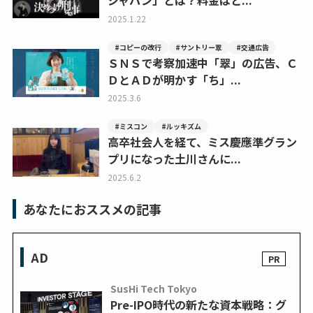
ジャパン」とは？料金はど...
2025.1.22
#コピーの改行
#サントリー翠
#交通広告
ＳＮＳで考察加速中「翠」の広告、Ｃ
ＤとＡＤが明かす「ち」...
2025.3.6
#ミスコン
#ルッキズム
高卒社会人を経て、ミス慶應準グラン
プリになった土川さんに...
2025.6.2
あなたにおススメの記事
AD
SusHi Tech Tokyo
Pre-IPO時代の新たな資本戦略：グ