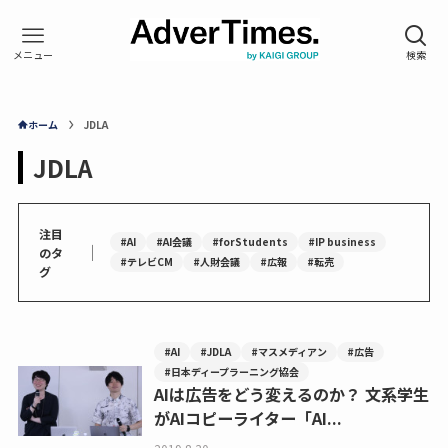
ホーム
JDLA
JDLA
注目
#AI
#AI会議
#forStudents
#IP business
｜
のタ
#テレビCM
#人財会議
#広報
#転売
グ
#AI
#JDLA
#マスメディアン
#広告
#日本ディープラーニング協会
AIは広告をどう変えるのか？ 文系学生
がAIコピーライター「AI...