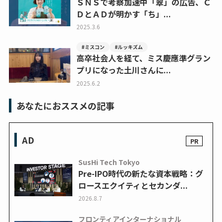
ＳＮＳで考察加速中「翠」の広告、Ｃ
ＤとＡＤが明かす「ち」...
2025.3.6
#ミスコン
#ルッキズム
高卒社会人を経て、ミス慶應準グラン
プリになった土川さんに...
2025.6.2
あなたにおススメの記事
AD
SusHi Tech Tokyo
Pre-IPO時代の新たな資本戦略：グ
ロースエクイティとセカンダ...
2026.8.7
フロンティアインターナショナル