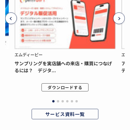
エムディーピー
エム
サンプリングを実店舗への来店・購買につなげ
ア
るには？ デジタ...
デジ
ダウンロードする
サービス資料一覧