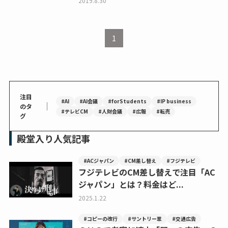
2019.8.30
1
注目
#AI
#AI会議
#forStudents
#IP business
｜
のタ
#テレビCM
#人財会議
#広報
#転売
グ
殿堂入り人気記事
#ACジャパン
#CM差し替え
#フジテレビ
フジテレビのCM差し替えで注目「AC
ジャパン」とは？料金はど...
2025.1.22
#コピーの改行
#サントリー翠
#交通広告