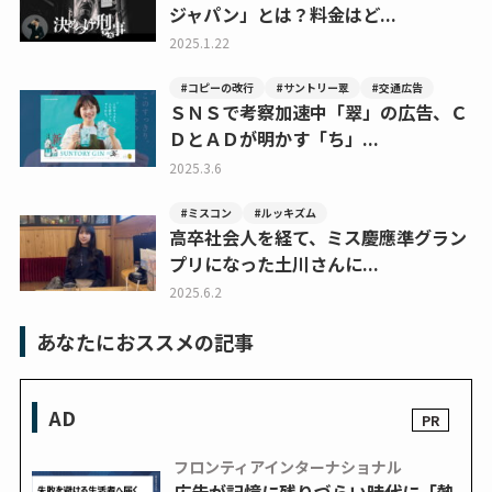
ジャパン」とは？料金はど...
2025.1.22
#コピーの改行
#サントリー翠
#交通広告
ＳＮＳで考察加速中「翠」の広告、Ｃ
ＤとＡＤが明かす「ち」...
2025.3.6
#ミスコン
#ルッキズム
高卒社会人を経て、ミス慶應準グラン
プリになった土川さんに...
2025.6.2
あなたにおススメの記事
AD
フロンティアインターナショナル