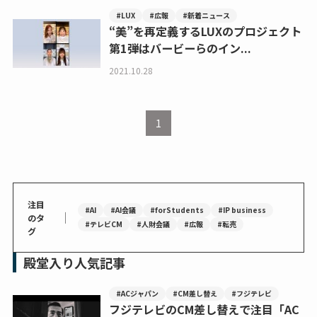
#LUX
#広報
#新着ニュース
“美”を再定義するLUXのプロジェクト
第1弾はバービーらのイン...
2021.10.28
1
注目
#AI
#AI会議
#forStudents
#IP business
｜
のタ
#テレビCM
#人財会議
#広報
#転売
グ
殿堂入り人気記事
#ACジャパン
#CM差し替え
#フジテレビ
フジテレビのCM差し替えで注目「AC