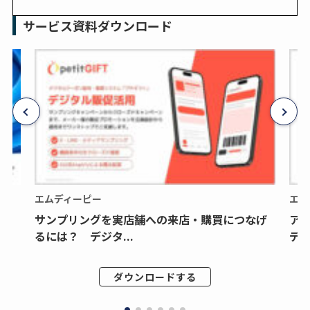
サービス資料ダウンロード
エムディーピー
エム
サンプリングを実店舗への来店・購買につなげ
ア
るには？ デジタ...
デジ
ダウンロードする