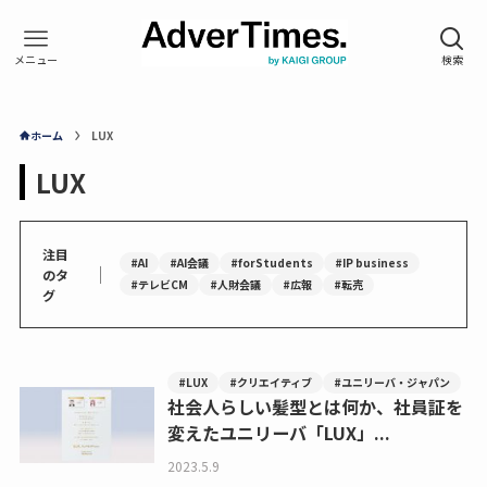
ホーム
LUX
LUX
注目
#AI
#AI会議
#forStudents
#IP business
｜
のタ
#テレビCM
#人財会議
#広報
#転売
グ
#LUX
#クリエイティブ
#ユニリーバ・ジャパン
社会人らしい髪型とは何か、社員証を
変えたユニリーバ「LUX」...
2023.5.9