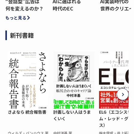
“会話型”広告は
AIに選ばれる
AI実装時代の
何を変えるのか？
時代のEC
世界のクリエイ
もっと見る
新刊書籍
さよなら 統合報告書
計画しない人はうま
ELG（エコシステ
くいく
ム・レッド・グロ
ス）
ウィルズ・パンハウス 著
中村洋基 著
梅木俊成・井上拓海 