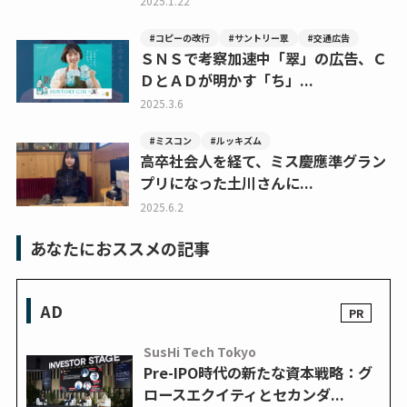
2025.1.22
#コピーの改行
#サントリー翠
#交通広告
ＳＮＳで考察加速中「翠」の広告、Ｃ
ＤとＡＤが明かす「ち」...
2025.3.6
#ミスコン
#ルッキズム
高卒社会人を経て、ミス慶應準グラン
プリになった土川さんに...
2025.6.2
あなたにおススメの記事
AD
SusHi Tech Tokyo
Pre-IPO時代の新たな資本戦略：グ
ロースエクイティとセカンダ...