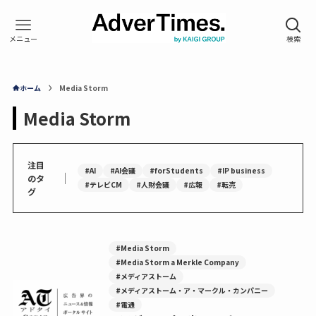
ホーム
Media Storm
Media Storm
注目
#AI
#AI会議
#forStudents
#IP business
｜
のタ
#テレビCM
#人財会議
#広報
#転売
グ
#Media Storm
#Media Storm a Merkle Company
#メディアストーム
#メディアストーム・ア・マークル・カンパニー
#電通