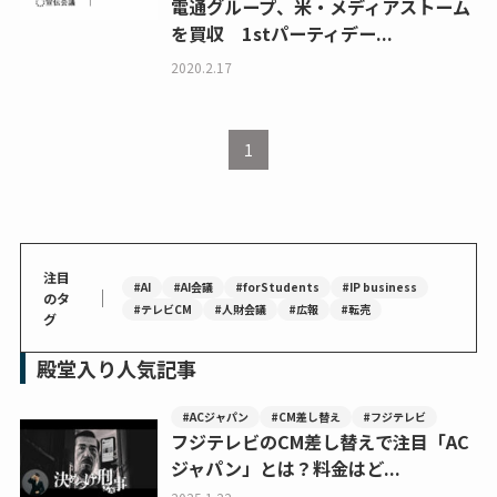
電通グループ、米・メディアストーム
を買収 1stパーティデー...
2020.2.17
1
注目
#AI
#AI会議
#forStudents
#IP business
｜
のタ
#テレビCM
#人財会議
#広報
#転売
グ
殿堂入り人気記事
#ACジャパン
#CM差し替え
#フジテレビ
フジテレビのCM差し替えで注目「AC
ジャパン」とは？料金はど...