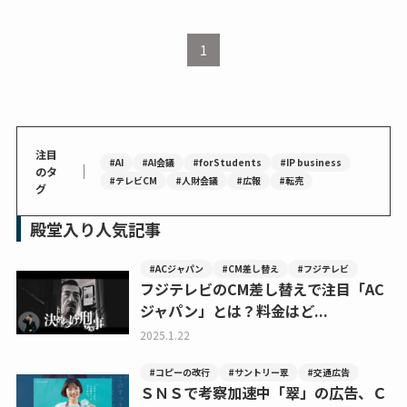
1
注目
#AI
#AI会議
#forStudents
#IP business
｜
のタ
#テレビCM
#人財会議
#広報
#転売
グ
殿堂入り人気記事
#ACジャパン
#CM差し替え
#フジテレビ
フジテレビのCM差し替えで注目「AC
ジャパン」とは？料金はど...
2025.1.22
#コピーの改行
#サントリー翠
#交通広告
ＳＮＳで考察加速中「翠」の広告、Ｃ