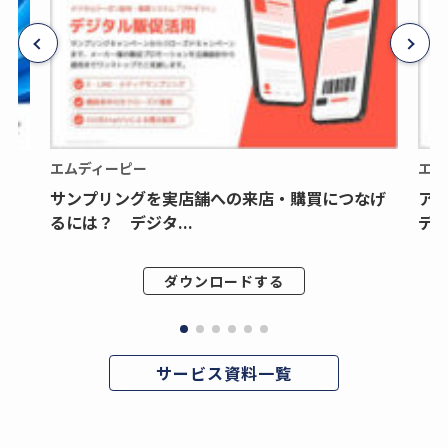
エムディーピー
エム
サンプリングを実店舗への来店・購買につなげ
ア
るには？ デジタ...
デジ
ダウンロードする
サービス資料一覧