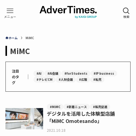
ホーム
MiMC
MiMC
注目
#AI
#AI会議
#forStudents
#IP business
｜
のタ
#テレビCM
#人財会議
#広報
#転売
グ
#MiMC
#新着ニュース
#販売促進
デジタルを活用した体験型店舗
「MiMC Omotesando」
2021.10.18