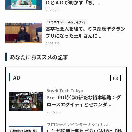
ＤとＡＤが明かす「ち」...
2025.3.6
#ミスコン
#ルッキズム
高卒社会人を経て、ミス慶應準グラン
プリになった土川さんに...
2025.6.2
あなたにおススメの記事
AD
SusHi Tech Tokyo
Pre-IPO時代の新たな資本戦略：グ
ロースエクイティとセカンダ...
2026.8.7
フロンティアインターナショナル
広告が記憶に残りづらい時代に「熱