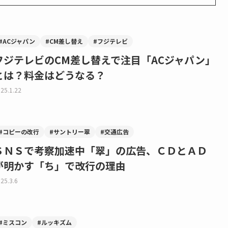
#ACジャパン
#CM差し替え
#フジテレビ
フジテレビのCM差し替えで注目「ACジャパン」
とは？料金はどうなる？
25.1.22
#コピーの改行
#サントリー翠
#交通広告
ＳＮＳで考察加速中「翠」の広告、ＣＤとＡＤ
が明かす「ち」で改行の理由
25.3.6
#ミスコン
#ルッキズム