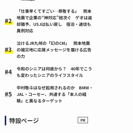
「仕事早くてすごい…尊敬する」 熊本
地震で企業の“神対応”相次ぐ ゲオは返
却猶予、USJは払い戻し 宿泊・通信も
異例対応
泣けるJR九州の「幻のCM」 熊本地震
の被災地に応援メッセージを届ける広告
の力
令和のシニアは何歳から？ 40年でこう
も変わったシニアのライフスタイル
中村敬斗はなぜ起用されるのか BMW・
JAL・コーセー、共通する「本人の経
験」と異なるターゲット
特設ページ