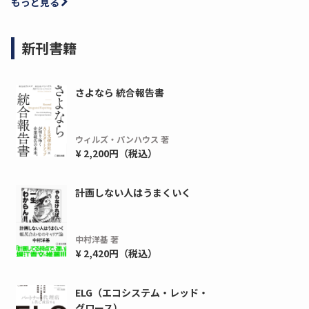
もっと見る
新刊書籍
さよなら 統合報告書
ウィルズ・パンハウス 著
¥ 2,200円（税込）
計画しない人はうまくいく
ディーピー
ガラパゴス
間1,000万本以上の配布実績！】デジタ
導入率87%でも期
中村洋基 著
ーポンを活用した販促キャンペーンを...
AIを「売上」につ
¥ 2,420円（税込）
デ...
ダウンロードする
ダウ
ELG（エコシステム・レッド・
グロース）