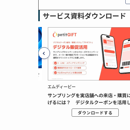
サービス資料ダウンロード
エムディーピー
広告データの“可視
サンプリングを実店舗への来店・購買
ジタル広告内製...
げるには？ デジタルクーポンを活用し.
ドする
ダウンロードする