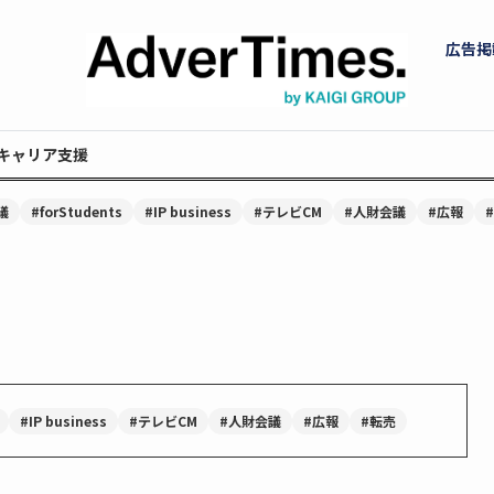
広告掲
キャリア支援
議
#forStudents
#IP business
#テレビCM
#人財会議
#広報
#IP business
#テレビCM
#人財会議
#広報
#転売