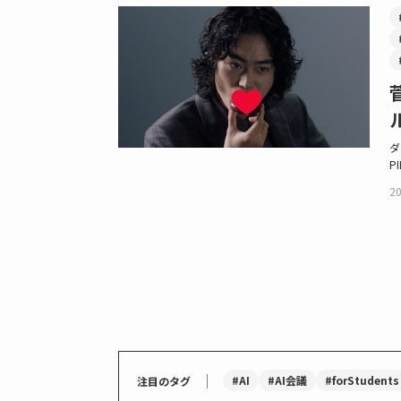
ダ
P
20
｜
#AI
#AI会議
#forStudents
注目のタグ