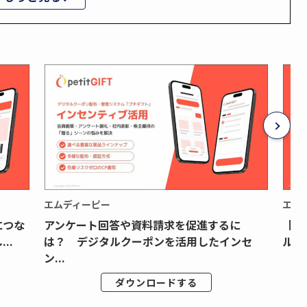
エムディーピー
エム
につな
アンケート回答や資料請求を促進するに
【月
..
は？ デジタルクーポンを活用したインセ
ルク
ン...
ダウンロードする