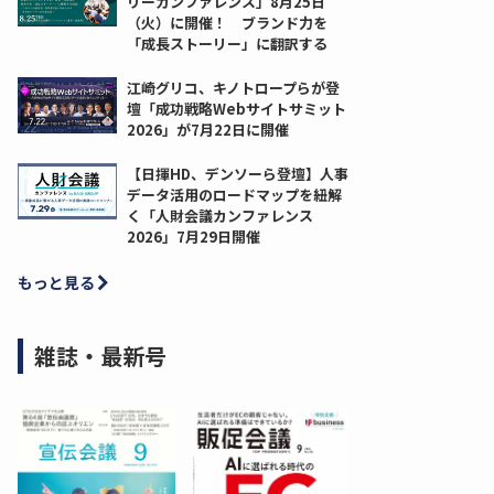
リーカンファレンス」8月25日
（火）に開催！ ブランド力を
「成長ストーリー」に翻訳する
江崎グリコ、キノトロープらが登
壇「成功戦略Webサイトサミット
2026」が7月22日に開催
【日揮HD、デンソーら登壇】人事
データ活用のロードマップを紐解
く「人財会議カンファレンス
2026」7月29日開催
もっと見る
雑誌・最新号