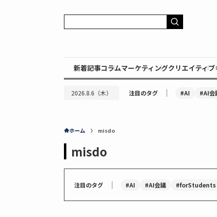
新着記事
コラム
マーケティング
クリエイティブ
｜
#AI
#AI会
2026.8.6（木）
注目のタグ
ホーム
misdo
misdo
｜
#AI
#AI会議
#forStudents
注目のタグ