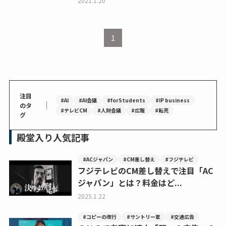
2021.1.20
1
注目
#AI
#AI会議
#forStudents
#IP business
｜
のタ
#テレビCM
#人財会議
#広報
#転売
グ
殿堂入り人気記事
#ACジャパン
#CM差し替え
#フジテレビ
フジテレビのCM差し替えで注目「AC
ジャパン」とは？料金はど...
2025.1.22
#コピーの改行
#サントリー翠
#交通広告