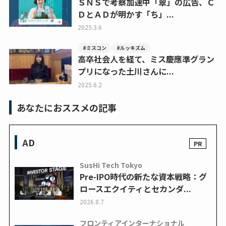
ＳＮＳで考察加速中「翠」の広告、Ｃ
ＤとＡＤが明かす「ち」...
2025.3.6
#ミスコン
#ルッキズム
高卒社会人を経て、ミス慶應準グラン
プリになった土川さんに...
2025.6.2
あなたにおススメの記事
AD
SusHi Tech Tokyo
Pre-IPO時代の新たな資本戦略：グ
ロースエクイティとセカンダ...
2026.8.7
フロンティアインターナショナル