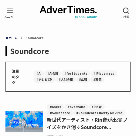
ホーム
Soundcore
Soundcore
注目
#AI
#AI会議
#forStudents
#IP business
｜
のタ
#テレビCM
#人財会議
#広報
#転売
グ
#Anker
#overzone
#Rin音
#Soundcore
#Soundcore Liberty Air 2Pro
新世代アーティスト・Rin音が出演 ノ
イズをかき消すSoundcore...