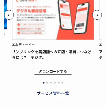
エムディーピー
エム
サンプリングを実店舗への来店・購買につなげ
ア
るには？ デジタ...
デジ
ダウンロードする
サービス資料一覧