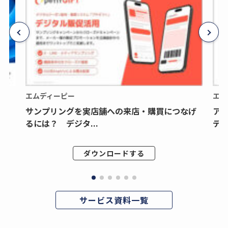
エムディーピー
エム
サンプリングを実店舗への来店・購買につなげ
ア
るには？ デジタ...
デジ
ダウンロードする
サービス資料一覧