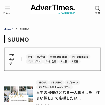
ホーム
SUUMO
SUUMO
注目
#AI
#AI会議
#forStudents
#IP business
｜
のタ
#テレビCM
#人財会議
#広報
#転売
グ
#BOVA
#SUUMO
#ブレーン
#リクルート住まいカンパニー
人生の出発点となる一人暮らしを「住
まい探し」で応援したい...