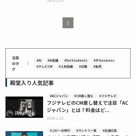
2019.12.6
1
注目
#AI
#AI会議
#forStudents
#IP business
｜
のタ
#テレビCM
#人財会議
#広報
#転売
グ
殿堂入り人気記事
#ACジャパン
#CM差し替え
#フジテレビ
フジテレビのCM差し替えで注目「AC
ジャパン」とは？料金はど...
2025.1.22
#コピーの改行
#サントリー翠
#交通広告