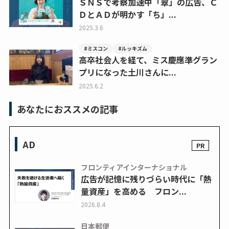
ＳＮＳで考察加速中「翠」の広告、Ｃ
ＤとＡＤが明かす「ち」...
2025.3.6
#ミスコン
#ルッキズム
高卒社会人を経て、ミス慶應準グラン
プリになった土川さんに...
2025.6.2
あなたにおススメの記事
AD
フロンティアインターナショナル
広告が記憶に残りづらい時代に「熱
量資産」を高める フロン...
2026.8.4
日本郵便