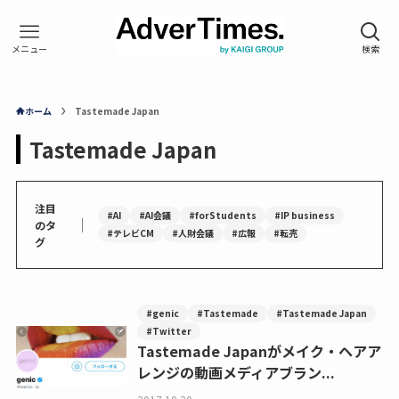
ホーム
Tastemade Japan
Tastemade Japan
注目
#AI
#AI会議
#forStudents
#IP business
｜
のタ
#テレビCM
#人財会議
#広報
#転売
グ
#genic
#Tastemade
#Tastemade Japan
#Twitter
Tastemade Japanがメイク・ヘアア
レンジの動画メディアブラン...