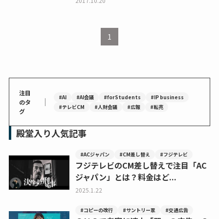
2017.10.20
1
注目
#AI
#AI会議
#forStudents
#IP business
｜
のタ
#テレビCM
#人財会議
#広報
#転売
グ
殿堂入り人気記事
#ACジャパン
#CM差し替え
#フジテレビ
フジテレビのCM差し替えで注目「AC
ジャパン」とは？料金はど...
2025.1.22
#コピーの改行
#サントリー翠
#交通広告