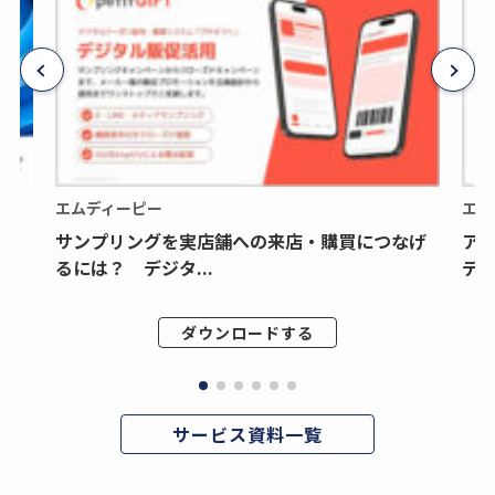
エムディーピー
エム
サンプリングを実店舗への来店・購買につなげ
ア
るには？ デジタ...
デジ
ダウンロードする
サービス資料一覧