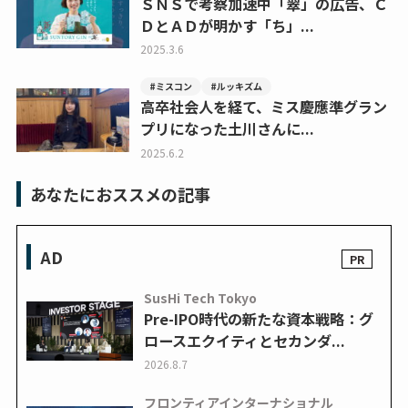
ＳＮＳで考察加速中「翠」の広告、Ｃ
ＤとＡＤが明かす「ち」...
2025.3.6
#ミスコン
#ルッキズム
高卒社会人を経て、ミス慶應準グラン
プリになった土川さんに...
2025.6.2
あなたにおススメの記事
AD
SusHi Tech Tokyo
Pre-IPO時代の新たな資本戦略：グ
ロースエクイティとセカンダ...
2026.8.7
フロンティアインターナショナル