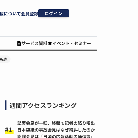
ログイン
載について
会員登録
サービス資料
イベント・セミナー
#転売
週間アクセスランキング
堅実会見が一転、終盤で記者の怒り噴出
日本製紙の事故会見はなぜ紛糾したのか
謝罪会見は「日頃の広報活動の通信簿」