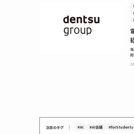
電
関
20
｜
#AI
#AI会議
#forStudents
注目のタグ