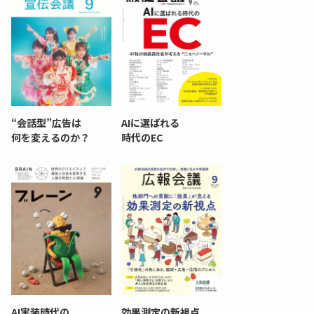
“会話型”広告は
AIに選ばれる
何を変えるのか？
時代のEC
AI実装時代の
効果測定の新視点