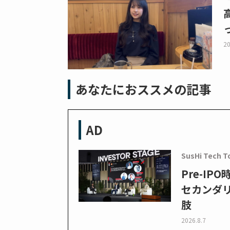
20
あなたにおススメの記事
AD
SusHi Tech T
Pre-I
セカンダ
肢
2026.8.7