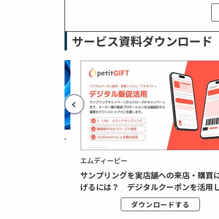
サービス資料ダウンロード
エムディーピー
広告データの“可視
サンプリングを実店舗への来店・購買
ジタル広告内製...
げるには？ デジタルクーポンを活用し.
ドする
ダウンロードする