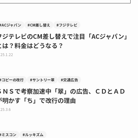
#ACジャパン
#CM差し替え
#フジテレビ
フジテレビのCM差し替えで注目「ACジャパン」
とは？料金はどうなる？
25.1.22
#コピーの改行
#サントリー翠
#交通広告
ＳＮＳで考察加速中「翠」の広告、ＣＤとＡＤ
が明かす「ち」で改行の理由
25.3.6
#ミスコン
#ルッキズム