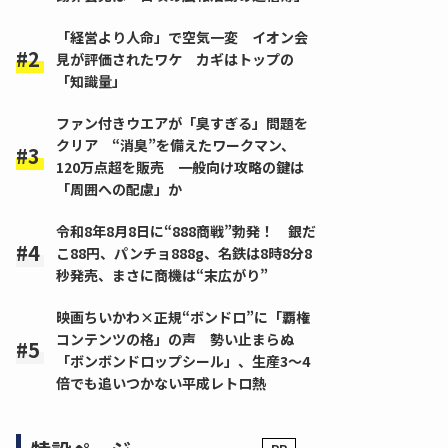
「経営より人命」で空気一変 イオン会
見が評価されたワケ カギはトップの
「知識量」
ファン付きウエアが「臭すぎる」問題を
クリア “消臭”を備えたワークマン、
120万点超を販売 一般向け攻略の鍵は
「周囲への配慮」か
令和8年8月8日に“888商戦”勃発！ 銀だ
こ88円、パンチョ888g、名鉄は8時8分8
秒発売、まさに商機は“末広がり”
映画ちいかわ×正規“ボンドロ”に「覇権
コンテンツの格」の声 勢い止まらぬ
「ボンボンドロップシール」、生産3～4
倍でも追いつかない平成レトロ熱