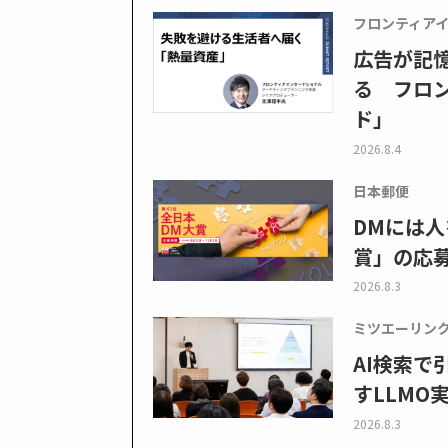
フロンティア
広告が記
る フロン
ド」
2026.8.4
日本郵便
DMには人
賞」の応
2026.8.3
ミツエーリン
AI検索
すLLMO
2026.8.3