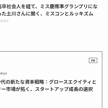
高卒社会人を経て、ミス慶應準グランプリにな
った土川さんに聞く、ミスコンとルッキズム
25.6.2
okyo
PO時代の新たな資本戦略：グロースエクイティと
リー市場が拓く、スタートアップ成長の選択