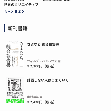
世界のクリエイティブ
もっと見る
新刊書籍
さよなら 統合報告書
ウィルズ・パンハウス 著
¥ 2,200円（税込）
計画しない人はうまくいく
ディーピー
ガラパゴス
間1,000万本以上の配布実績！】デジタ
導入率87%でも期
ーポンを活用した販促キャンペーンを...
AIを「売上」につ
中村洋基 著
デ...
¥ 2,420円（税込）
ダウンロードする
ダウ