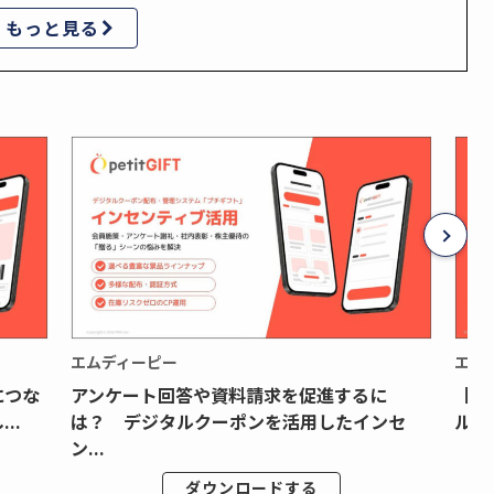
もっと見る
エムディーピー
エム
につな
アンケート回答や資料請求を促進するに
【月
..
は？ デジタルクーポンを活用したインセ
ルク
ン...
ダウンロードする