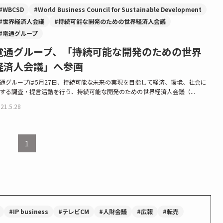
#WBCSD
#World Business Council for Sustainable Development
#世界経済人会議
#持続可能な開発のための世界経済人会議
#電通グループ
電通グループ、「持続可能な開発のための世界
経済人会議」へ参画
通グループは5月27日、持続可能な未来の実現を目指して経済、環境、社会に
する調査・提言活動を行う、持続可能な開発のための世界経済人会議（...
21.5.28
1
#IP business
#テレビCM
#人財会議
#広報
#転売