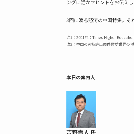
ングに活かすヒントをお伝えし
3回に渡る怒涛の中国特集。そ
注1：2021年：Times Higher Educatio
注2：中国のAI特許出願件数が世界の7割
本日の案内人
吉野壽人 氏