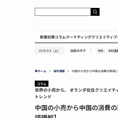
新着記事
コラム
マーケティング
クリエイティブ
｜
#AI
#AI会
2026.8.8（土）
注目のタグ
ホーム
海外情報
中国の小売から――中国の消費の現
コラム
世界の小売から。 オランダ在住クリエイテ
トレンド
中国の小売から――中国の消費
場理解】