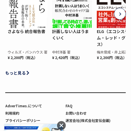
さよなら 統合報告書
計画しない人はうま
ELG（エコシステ
くいく
ム・レッド・グロ
ス）
ウィルズ・パンハウス 著
中村洋基 著
梅木俊成・井上拓海 
¥ 2,200円（税込）
¥ 2,420円（税込）
¥ 2,200円（税込）
もっと見る
AdverTimes.について
FAQ
利用規約
お問い合わせ
プライバシーポリシー
運営会社(株式会社宣伝会議)
利用者情報の外部送信について