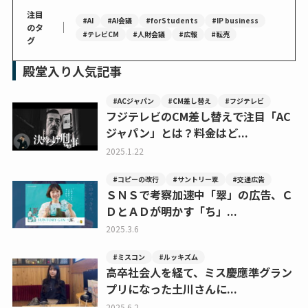
注目
#AI
#AI会議
#forStudents
#IP business
｜
のタ
#テレビCM
#人財会議
#広報
#転売
グ
殿堂入り人気記事
#ACジャパン
#CM差し替え
#フジテレビ
フジテレビのCM差し替えで注目「AC
ジャパン」とは？料金はど...
2025.1.22
#コピーの改行
#サントリー翠
#交通広告
ＳＮＳで考察加速中「翠」の広告、Ｃ
ＤとＡＤが明かす「ち」...
2025.3.6
#ミスコン
#ルッキズム
高卒社会人を経て、ミス慶應準グラン
プリになった土川さんに...
2025.6.2