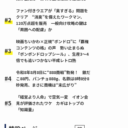
ファン付きウエアが「臭すぎる」問題を
クリア “消臭”を備えたワークマン、
120万点超を販売 一般向け攻略の鍵は
「周囲への配慮」か
映画ちいかわ×正規“ボンドロ”に「覇権
コンテンツの格」の声 勢い止まらぬ
「ボンボンドロップシール」、生産3～4
倍でも追いつかない平成レトロ熱
令和8年8月8日に“888商戦”勃発！ 銀だ
こ88円、パンチョ888g、名鉄は8時8分8
秒発売、まさに商機は“末広がり”
「経営より人命」で空気一変 イオン会
見が評価されたワケ カギはトップの
「知識量」