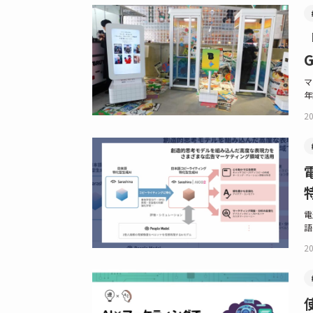
マ
年
20
電
語
20