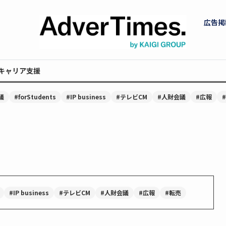
広告掲
キャリア支援
議
#forStudents
#IP business
#テレビCM
#人財会議
#広報
#IP business
#テレビCM
#人財会議
#広報
#転売