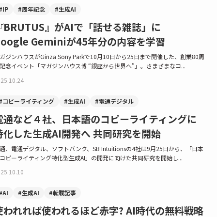
#IP
#周年記念
#生成AI
『BRUTUS』がAIで「話せる雑誌」に
Google Geminiが45年分の内容を学習
ガジンハウスがGinza Sony Parkで10月10日から25日まで開催した、創業80周
記念イベント「マガジンハウス博 “銀座から世界へ”」。さまざまなコ...
25.10.24
#コピーライティング
#生成AI
#電通デジタル
電通など４社、日本語のコピーライティングに
特化した生成AI開発へ 共同研究を開始
通、電通デジタル、ソフトバンク、SB Intuitionsの4社は9月25日から、「日本
コピーライティング特化型生成AI」の開発に向けた共同研究を開始し...
25.10.10
#AI
#生成AI
#転載記事
使われれば使われるほど赤字? AI時代の無料戦略