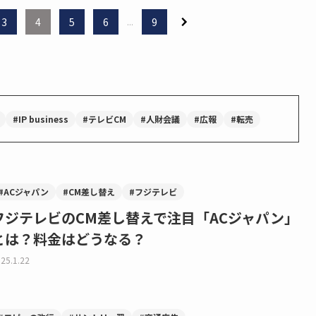
3
4
5
6
...
9
#IP business
#テレビCM
#人財会議
#広報
#転売
#ACジャパン
#CM差し替え
#フジテレビ
フジテレビのCM差し替えで注目「ACジャパン」
とは？料金はどうなる？
25.1.22