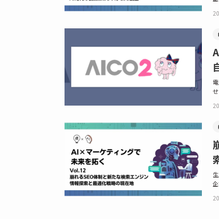
20
電
せ
20
生
企
20