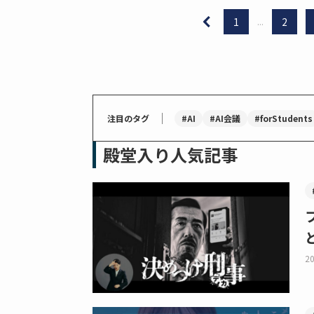
1
...
2
｜
#AI
#AI会議
#forStudents
注目のタグ
殿堂入り人気記事
20