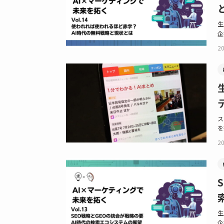
生
企
20
ス
を
20
生
企