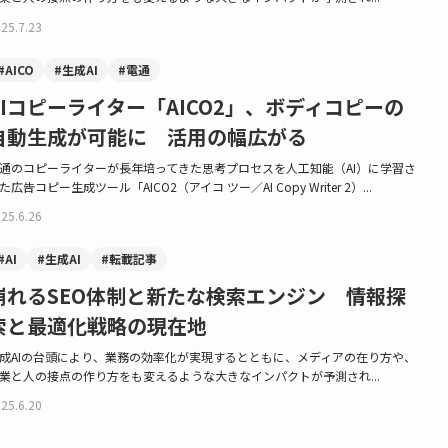
25.7.23
#AICO
#生成AI
#電通
AIコピーライター「AICO2」、ボディコピーの
自動生成が可能に 活用の幅広がる
通のコピーライターが長年培ってきた思考プロセスを人工知能（AI）に学習さ
た広告コピー生成ツール「AICO2（アイコ ツー／AI Copy Writer 2）...
25.6.26
#AI
#生成AI
#転載記事
崩れるSEO体制と新たな検索エンジン 情報探
索と最適化戦略の現在地
成AIの台頭により、業務の効率化が実現するとともに、メディアの在り方や、
業と人の接点の作り方をも変えるような大きなインパクトが予測され...
25.6.20