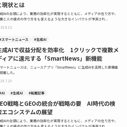
と現状とは
成AIの台頭により、業務の効率化が実現するとともに、メディアの在り方や、
業と人の接点の作り方をも変えるような大きなインパクトが予測され...
25.8.13
#スマートニュース
#生成AI
生成AIで収益分配を効率化 1クリックで複数メ
ディアに還元する「SmartNews」新機能
マートニュースは、ニュースアプリ「SmartNews」に生成AIを活用した新機能
搭載した。
25.7.25
#AI
#生成AI
#転載記事
SEO戦略とGEOの統合が戦略の要 AI時代の検
索エコシステムの展望
成AIの台頭により、業務の効率化が実現するとともに、メディアの在り方や、
業と人の接点の作り方をも変えるような大きなインパクトが予測され...