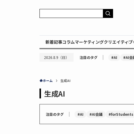
新着記事
コラム
マーケティング
クリエイティブ
｜
#AI
#AI会
2026.8.9（日）
注目のタグ
ホーム
生成AI
生成AI
｜
#AI
#AI会議
#forStudents
注目のタグ