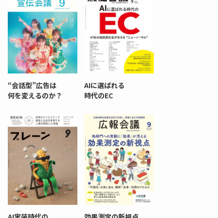
“会話型”広告は
AIに選ばれる
何を変えるのか？
時代のEC
AI実装時代の
効果測定の新視点