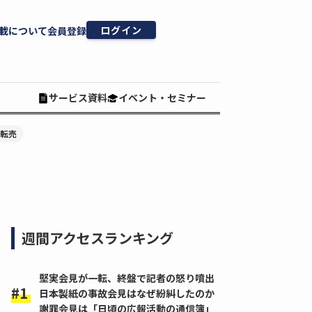
ログイン
載について
会員登録
サービス資料
イベント・セミナー
#転売
週間アクセスランキング
堅実会見が一転、終盤で記者の怒り噴出
日本製紙の事故会見はなぜ紛糾したのか
謝罪会見は「日頃の広報活動の通信簿」