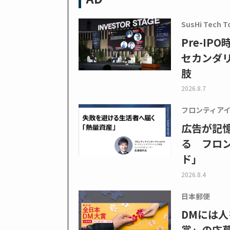
SusHi Tech T
Pre-I
セカンダ
肢
2026.8.7
フロンティア
広告が記
る フロン
ド」
2026.8.4
日本郵便
DMには人
賞」の応