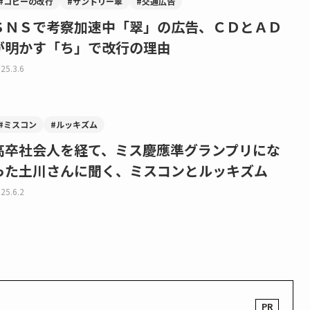
#コピーの改行
#サントリー翠
#交通広告
ＳＮＳで考察加速中「翠」の広告、ＣＤとＡＤ
が明かす「ち」で改行の理由
25.3.6
#ミスコン
#ルッキズム
高卒社会人を経て、ミス慶應準グランプリにな
った土川さんに聞く、ミスコンとルッキズム
25.6.2