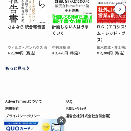
さよなら 統合報告書
計画しない人はうま
ELG（エコシステ
くいく
ム・レッド・グロ
ス）
ウィルズ・パンハウス 著
中村洋基 著
梅木俊成・井上拓海 
¥ 2,200円（税込）
¥ 2,420円（税込）
¥ 2,200円（税込）
もっと見る
AdverTimes.について
FAQ
利用規約
お問い合わせ
プライバシーポリシー
運営会社(株式会社宣伝会議)
利用者情報の外部送信について