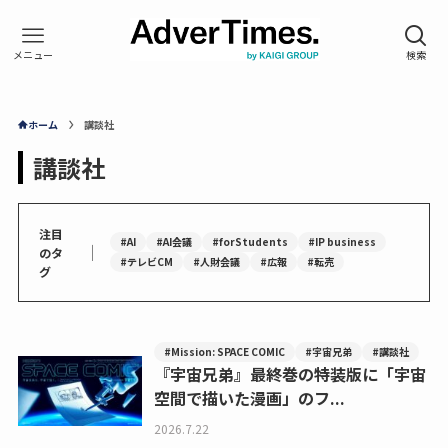
ホーム
講談社
講談社
注目
#AI
#AI会議
#forStudents
#IP business
｜
のタ
#テレビCM
#人財会議
#広報
#転売
グ
#Mission: SPACE COMIC
#宇宙兄弟
#講談社
『宇宙兄弟』最終巻の特装版に「宇宙
空間で描いた漫画」のフ...
2026.7.22