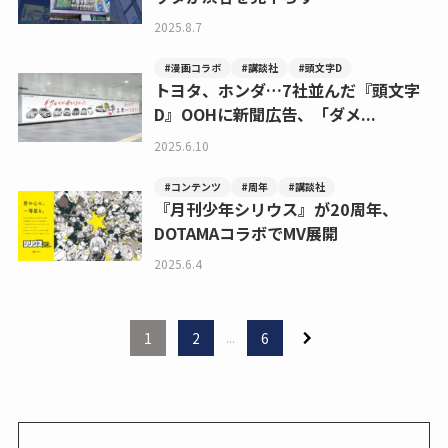
2025.8.7
#漫画コラボ
#講談社
#頭文字D
トヨタ、ホンダ…7社並んだ『頭文字
D』OOHに新聞広告、「ダメ...
2025.6.10
#コンテンツ
#周年
#講談社
『月刊少年シリウス』が20周年、
DOTAMAコラボでMV展開
2025.6.4
1
2
...
6