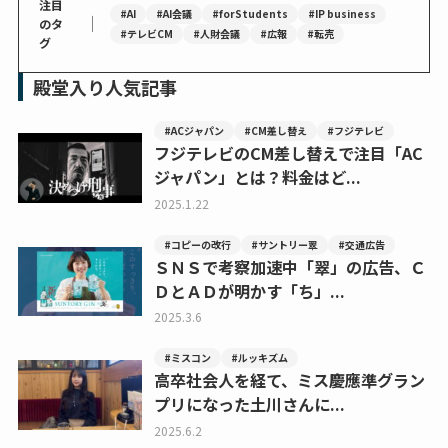
注目
#AI
#AI会議
#forStudents
#IP business
｜
のタ
#テレビCM
#人財会議
#広報
#転売
グ
殿堂入り人気記事
#ACジャパン
#CM差し替え
#フジテレビ
フジテレビのCM差し替えで注目「AC
ジャパン」とは？料金はど...
2025.1.22
#コピーの改行
#サントリー翠
#交通広告
ＳＮＳで考察加速中「翠」の広告、Ｃ
ＤとＡＤが明かす「ち」...
2025.3.6
#ミスコン
#ルッキズム
高卒社会人を経て、ミス慶應準グラン
プリになった土川さんに...
2025.6.2