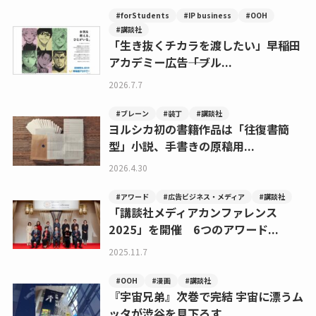
#forStudents
#IP business
#OOH
#講談社
「生き抜くチカラを渡したい」早稲田
アカデミー広告――「ブル...
2026.7.7
#ブレーン
#装丁
#講談社
ヨルシカ初の書籍作品は「往復書簡
型」小説、手書きの原稿用...
2026.4.30
#アワード
#広告ビジネス・メディア
#講談社
「講談社メディアカンファレンス
2025」を開催 6つのアワード...
2025.11.7
#OOH
#漫画
#講談社
『宇宙兄弟』次巻で完結 宇宙に漂うム
ッタが渋谷を見下ろす