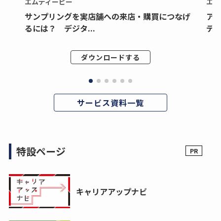
エムディーピー
エム
サンプリングを実店舗への来店・購買につなげ
ア
るには？ デジタ...
デジ
ダウンロードする
サービス資料一覧
特設ページ
キャリアアップナビ