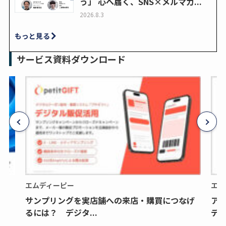
う」 心へ届く、SNS×メルマガ...
2026.8.3
もっと見る
サービス資料ダウンロード
エムディーピー
エム
サンプリングを実店舗への来店・購買につなげ
ア
るには？ デジタ...
デジ