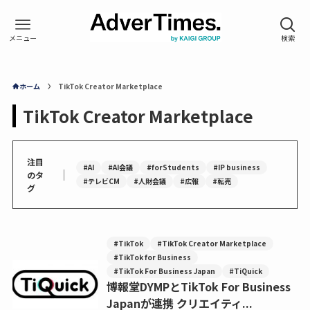
ホーム
TikTok Creator Marketplace
TikTok Creator Marketplace
注目
#AI
#AI会議
#forStudents
#IP business
｜
のタ
#テレビCM
#人財会議
#広報
#転売
グ
#TikTok
#TikTok Creator Marketplace
#TikTok for Business
#TikTok For Business Japan
#TiQuick
博報堂DYMPとTikTok For Business
Japanが連携 クリエイティ...