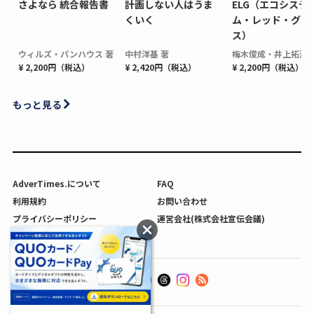
さよなら 統合報告書
計画しない人はうま
ELG（エコシステ
くいく
ム・レッド・グロ
ス）
ウィルズ・パンハウス 著
中村洋基 著
梅木俊成・井上拓海 
¥ 2,200円（税込）
¥ 2,420円（税込）
¥ 2,200円（税込）
もっと見る
AdverTimes.について
FAQ
利用規約
お問い合わせ
プライバシーポリシー
運営会社(株式会社宣伝会議)
利用者情報の外部送信について