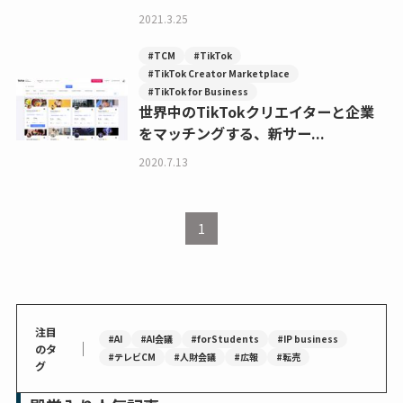
2021.3.25
#TCM
#TikTok
#TikTok Creator Marketplace
#TikTok for Business
世界中のTikTokクリエイターと企業
をマッチングする、新サー...
2020.7.13
1
注目
#AI
#AI会議
#forStudents
#IP business
｜
のタ
#テレビCM
#人財会議
#広報
#転売
グ