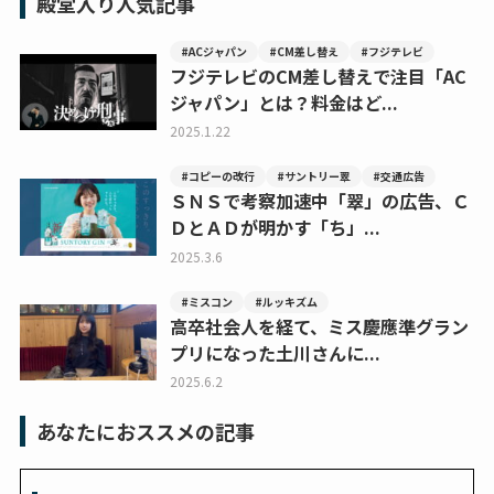
殿堂入り人気記事
#ACジャパン
#CM差し替え
#フジテレビ
フジテレビのCM差し替えで注目「AC
ジャパン」とは？料金はど...
2025.1.22
#コピーの改行
#サントリー翠
#交通広告
ＳＮＳで考察加速中「翠」の広告、Ｃ
ＤとＡＤが明かす「ち」...
2025.3.6
#ミスコン
#ルッキズム
高卒社会人を経て、ミス慶應準グラン
プリになった土川さんに...
2025.6.2
あなたにおススメの記事