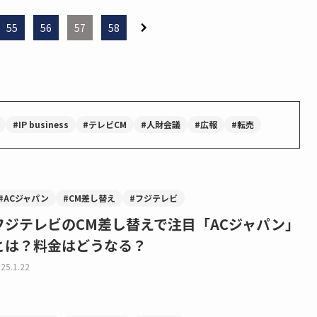
55
56
57
58
#IP business
#テレビCM
#人財会議
#広報
#転売
#ACジャパン
#CM差し替え
#フジテレビ
フジテレビのCM差し替えで注目「ACジャパン」
とは？料金はどうなる？
25.1.22