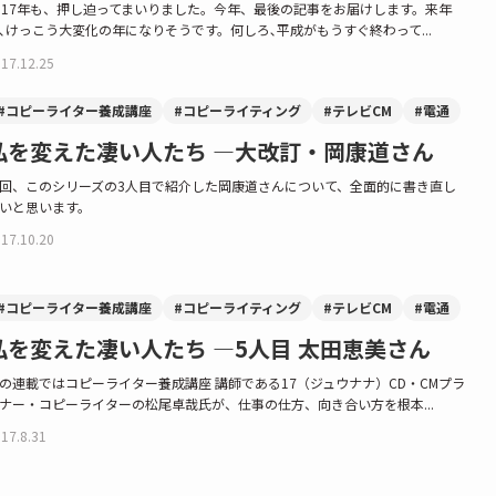
017年も、押し迫ってまいりました。今年、最後の記事をお届けします。来年
､けっこう大変化の年になりそうです。何しろ､平成がもうすぐ終わって...
17.12.25
#コピーライター養成講座
#コピーライティング
#テレビCM
#電通
私を変えた凄い人たち —大改訂・岡康道さん
回、このシリーズの3人目で紹介した岡康道さんについて、全面的に書き直し
いと思います。
17.10.20
#コピーライター養成講座
#コピーライティング
#テレビCM
#電通
私を変えた凄い人たち —5人目 太田恵美さん
の連載ではコピーライター養成講座 講師である17（ジュウナナ）CD・CMプラ
ナー・コピーライターの松尾卓哉氏が、仕事の仕方、向き合い方を根本...
17.8.31