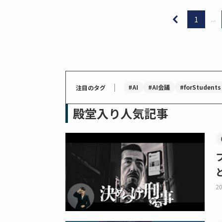
1
...
｜
#AI
#AI会議
#forStudents
注目のタグ
殿堂入り人気記事
20