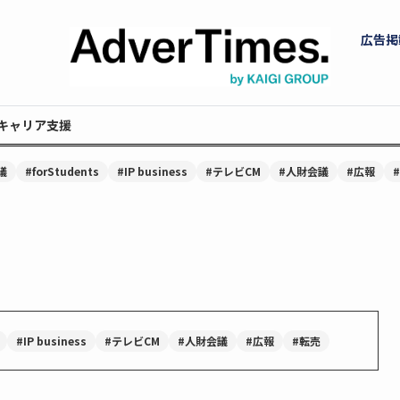
広告掲
キャリア支援
議
#forStudents
#IP business
#テレビCM
#人財会議
#広報
#IP business
#テレビCM
#人財会議
#広報
#転売