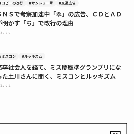
#コピーの改行
#サントリー翠
#交通広告
ＳＮＳで考察加速中「翠」の広告、ＣＤとＡＤ
が明かす「ち」で改行の理由
25.3.6
#ミスコン
#ルッキズム
高卒社会人を経て、ミス慶應準グランプリにな
った土川さんに聞く、ミスコンとルッキズム
25.6.2