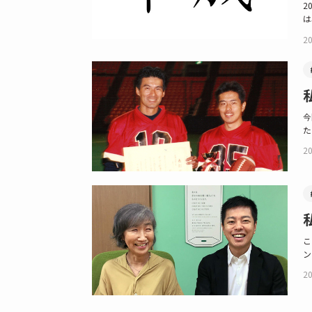
2
は
20
今
た
20
こ
ン
20