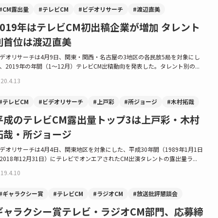
#CM露出量
#テレビCM
#ビデオリサーチ
#渡辺直美
2019年はテレビCM初出稿企業が増加 タレント
別首位は渡辺直美
デオリサーチは4月9日、関東・関西・名古屋の3地区の各民放5局を対象にし
、2019年の年間（1～12月）テレビCM出稿動向を発表した。タレント別の...
20.4.13
#テレビCM
#ビデオリサーチ
#上戸彩
#所ジョージ
#木村拓哉
平成のテレビCM露出量トップ3は上戸彩・木村
拓哉・所ジョージ
デオリサーチは4月4日、関東地区を対象にした、平成30年間（1989年1月1日
2018年12月31日）にテレビでオンエアされたCM出演タレントの露出量ラ...
19.4.10
#ギャラクシー賞
#テレビCM
#ラジオCM
#放送批評懇談会
ギャラクシー賞テレビ・ラジオCM部門、応募締