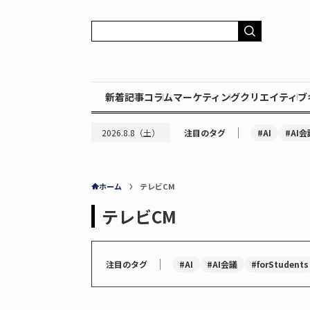
新着記事
コラム
マーケティング
クリエイティブ
｜
#AI
#AI会
2026.8.8（土）
注目のタグ
ホーム
テレビCM
テレビCM
｜
#AI
#AI会議
#forStudents
注目のタグ