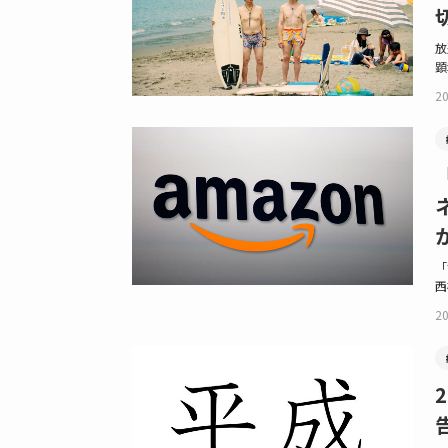
放
顕
20
「
西
20