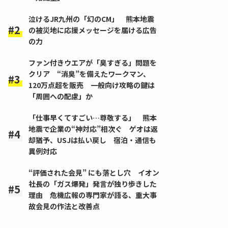
泣けるJR九州の「幻のCM」 熊本地震
の被災地に応援メッセージを届ける広告
の力
ファン付きウエアが「臭すぎる」問題を
クリア “消臭”を備えたワークマン、
120万点超を販売 一般向け攻略の鍵は
「周囲への配慮」か
「仕事早くてすごい…尊敬する」 熊本
地震で企業の“神対応”相次ぐ ゲオは返
却猶予、USJは払い戻し 宿泊・通信も
異例対応
“評価された会見” にも落とし穴 イオン
社長の「ガス爆発」発言が独り歩きした
理由 危機広報の専門家が語る、重大事
故会見の作法と改善点