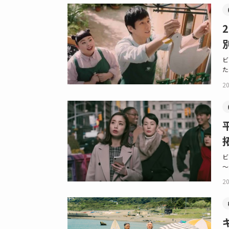
ビ
た
20
ビ
～
20