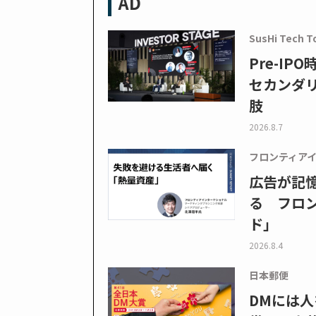
AD
SusHi Tech T
Pre-I
セカンダ
肢
2026.8.7
フロンティア
広告が記
る フロン
ド」
2026.8.4
日本郵便
DMには人