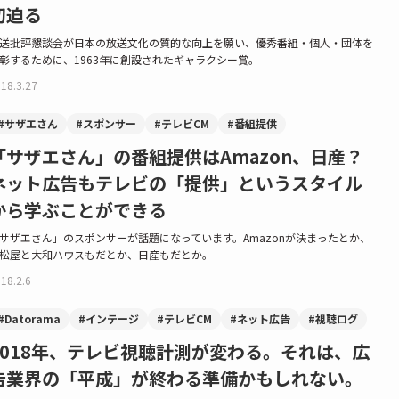
切迫る
送批評懇談会が日本の放送文化の質的な向上を願い、優秀番組・個人・団体を
彰するために、1963年に創設されたギャラクシー賞。
18.3.27
#サザエさん
#スポンサー
#テレビCM
#番組提供
「サザエさん」の番組提供はAmazon、日産？
ネット広告もテレビの「提供」というスタイル
から学ぶことができる
サザエさん」のスポンサーが話題になっています。Amazonが決まったとか、
松屋と大和ハウスもだとか、日産もだとか。
18.2.6
#Datorama
#インテージ
#テレビCM
#ネット広告
#視聴ログ
2018年、テレビ視聴計測が変わる。それは、広
告業界の「平成」が終わる準備かもしれない。