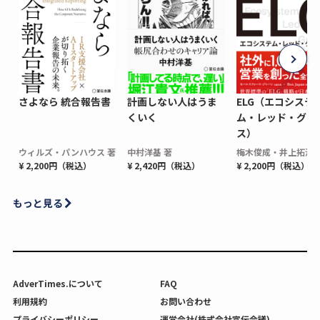
さよなら 統合報告書
計画しない人はうま
ELG（エコシステ
くいく
ム・レッド・グロ
ス）
ウィルズ・パンハウス 著
中村洋基 著
梅木俊成・井上拓海 
¥ 2,200円（税込）
¥ 2,420円（税込）
¥ 2,200円（税込）
もっと見る
AdverTimes.について
FAQ
利用規約
お問い合わせ
プライバシーポリシー
運営会社(株式会社宣伝会議)