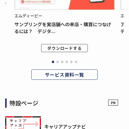
エムディーピー
エム
サンプリングを実店舗への来店・購買につなげ
ア
るには？ デジタ...
デジ
ダウンロードする
サービス資料一覧
特設ページ
キャリアアップナビ