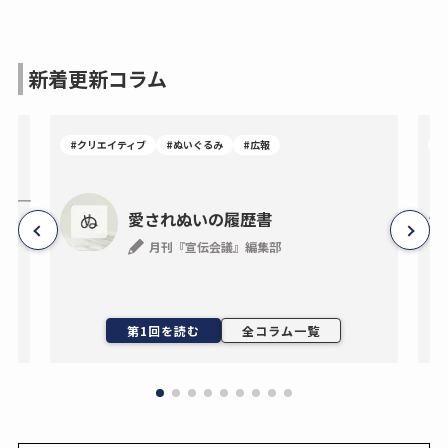
新着更新コラム
#クリエイティブ
#ぬいぐるみ
#広報
#
―事
愛されぬいの履歴書
月刊『宣伝会議』編集部
ン
第1回を読む
全コラム一覧