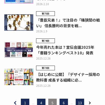
2026.2.10
第75回
『豊臣兄弟！』で注目の「桶狭間の戦
い」 信長勝利の背景を戦...
2026.1.9
第74回
今年売れた本は？宣伝会議2025年
「書籍ランキングベスト10」発表
2025.12.26
第73回
【はじめに公開】『デザイナー採用の
教科書 成長する組織に必...
2025.12.26
1
...
4
5
6
...
13