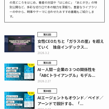
の見どころをはじめ、著者の対談や「はじめに」「あとがき」の特
別公開など、多彩な切り口で本の魅力を深掘り。豊富なライブラリ
ーの中から、時事やテーマに合わせたおすすめ書籍もご紹介しま
す。
第82回
女性CEOたちと「ガラスの崖」を超え
ていく 独自インデックス...
2026.3.2
第81回
AI－人間－企業の３つの関係性を
「ABCトライアングル」モデル...
2026.2.27
第80回
AIエージェントもオウンド／ペイド／
アーンドで設計する、「...