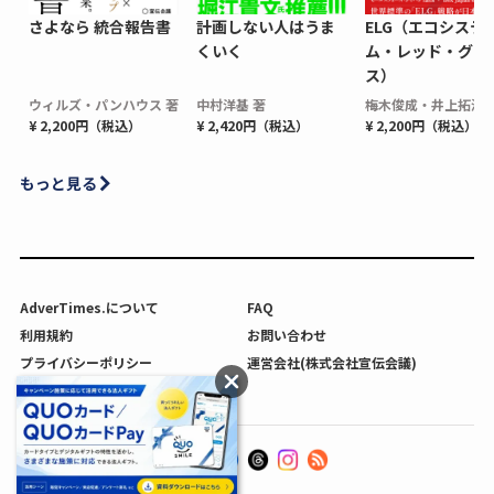
さよなら 統合報告書
計画しない人はうま
ELG（エコシステ
くいく
ム・レッド・グロ
ス）
ウィルズ・パンハウス 著
中村洋基 著
梅木俊成・井上拓海 
¥ 2,200円（税込）
¥ 2,420円（税込）
¥ 2,200円（税込）
もっと見る
AdverTimes.について
FAQ
利用規約
お問い合わせ
プライバシーポリシー
運営会社(株式会社宣伝会議)
利用者情報の外部送信について