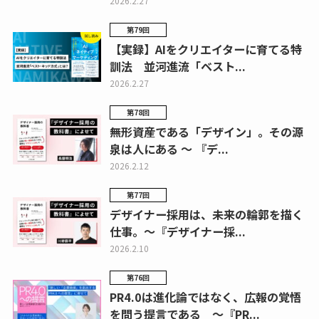
2026.2.27
第79回
【実録】AIをクリエイターに育てる特
訓法 並河進流「ベスト...
2026.2.27
第78回
無形資産である「デザイン」。その源
泉は人にある ～ 『デ...
2026.2.12
第77回
デザイナー採用は、未来の輪郭を描く
仕事。～『デザイナー採...
2026.2.10
第76回
PR4.0は進化論ではなく、広報の覚悟
を問う提言である ～『PR...