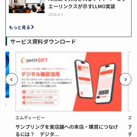
エーリンクスが示すLLMO実装
2026.8.3
もっと見る
サービス資料ダウンロード
エムディーピー
エム
サンプリングを実店舗への来店・購買につなげ
ア
るには？ デジタ...
デジ