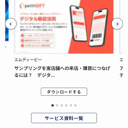
エムディーピー
エム
サンプリングを実店舗への来店・購買につなげ
ア
るには？ デジタ...
デジ
ダウンロードする
サービス資料一覧