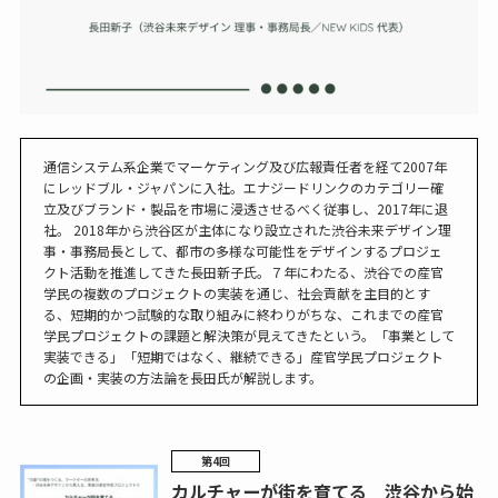
通信システム系企業でマーケティング及び広報責任者を経て2007年
にレッドブル・ジャパンに入社。エナジードリンクのカテゴリー確
立及びブランド・製品を市場に浸透させるべく従事し、2017年に退
社。 2018年から渋谷区が主体になり設立された渋谷未来デザイン理
事・事務局長として、都市の多様な可能性をデザインするプロジェ
クト活動を推進してきた長田新子氏。７年にわたる、渋谷での産官
学民の複数のプロジェクトの実装を通じ、社会貢献を主目的とす
る、短期的かつ試験的な取り組みに終わりがちな、これまでの産官
学民プロジェクトの課題と解決策が見えてきたという。「事業として
実装できる」「短期ではなく、継続できる」産官学民プロジェクト
の企画・実装の方法論を長田氏が解説します。
第4回
カルチャーが街を育てる 渋谷から始