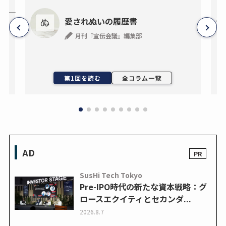
―事
愛されぬいの履歴書
月刊『宣伝会議』編集部
ン
第1回を読む
全コラム一覧
AD
SusHi Tech Tokyo
Pre-IPO時代の新たな資本戦略：グ
ロースエクイティとセカンダ...
2026.8.7