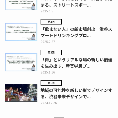
まる、ストリートスポー...
2025.6.5
第3回
「飲まない人」の新市場創出 渋谷ス
マートドリンキングプロ...
2025.2.27
第2回
「街」というリアルな場の新しい価値
を生み出す、産官学民プ...
2025.1.16
第1回
地域の可能性を新しい形でデザインす
る、渋谷未来デザインで...
2024.12.26