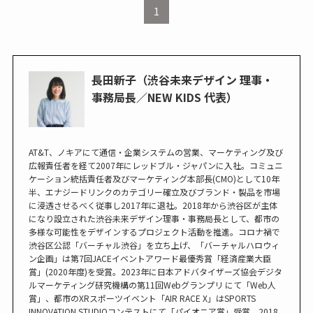
1
長田新子（渋谷未来デザイン 理事・
事務局長／NEW KIDS 代表）
AT&T、ノキアにて通信・企業システムの営業、マーケティング及び
広報責任者を経て2007年にレッドブル・ジャパンに入社。コミュニ
ケーション統括責任者及びマーケティング本部長(CMO)として10年
半、エナジードリンクのカテゴリー確立及びブランド・製品を市場
に浸透させるべく従事し2017年に退社。2018年から渋谷区が主体
になり設立された渋谷未来デザイン理事・事務局長として、都市の
多様な可能性をデザインするプロジェクト活動を推進。コロナ禍で
渋⾕区公認「バーチャル渋⾕」を⽴ち上げ、「バーチャルハロウィ
ン企画」は第7回JACEイベントアワード最優秀賞「経済産業⼤⾂
賞」(2020年度)を受賞。2023年に日本アドバタイザーズ協会デジタ
ルマーケティング研究機構の第11回Webグランプリ にて「Web人
賞」、都市のXRスポーツイベント「AIR RACE X」はSPORTS
INNOVATION STUDIOコンテストにて「パイオニア賞」受賞。2018