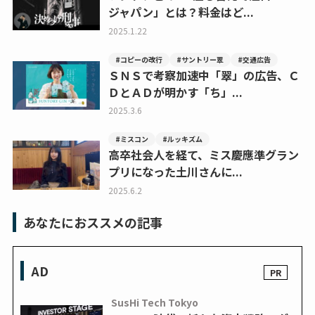
ジャパン」とは？料金はど...
2025.1.22
#コピーの改行
#サントリー翠
#交通広告
ＳＮＳで考察加速中「翠」の広告、Ｃ
ＤとＡＤが明かす「ち」...
2025.3.6
#ミスコン
#ルッキズム
高卒社会人を経て、ミス慶應準グラン
プリになった土川さんに...
2025.6.2
あなたにおススメの記事
AD
SusHi Tech Tokyo