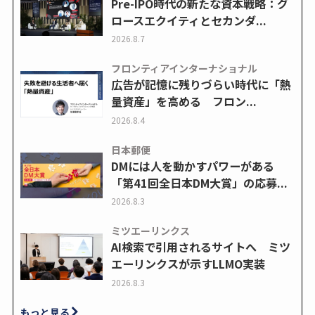
Pre-IPO時代の新たな資本戦略：グ
ロースエクイティとセカンダ...
2026.8.7
フロンティアインターナショナル
広告が記憶に残りづらい時代に「熱
量資産」を高める フロン...
2026.8.4
日本郵便
DMには人を動かすパワーがある
「第41回全日本DM大賞」の応募...
2026.8.3
ミツエーリンクス
AI検索で引用されるサイトへ ミツ
エーリンクスが示すLLMO実装
2026.8.3
もっと見る