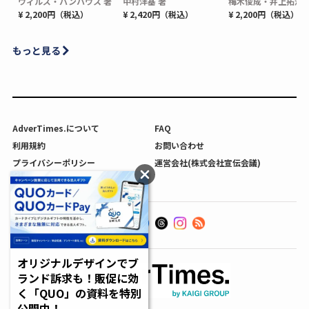
ウィルズ・パンハウス 著
中村洋基 著
梅木俊成・井上拓海 
¥ 2,200円（税込）
¥ 2,420円（税込）
¥ 2,200円（税込）
もっと見る
AdverTimes.について
FAQ
利用規約
お問い合わせ
プライバシーポリシー
運営会社(株式会社宣伝会議)
利用者情報の外部送信について
オリジナルデザインでブ
ランド訴求も！販促に効
く「QUO」の資料を特別
公開中！