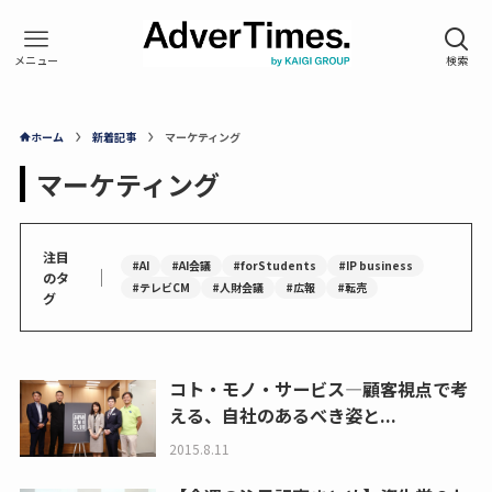
ホーム
新着記事
マーケティング
マーケティング
注目
#AI
#AI会議
#forStudents
#IP business
｜
のタ
#テレビCM
#人財会議
#広報
#転売
グ
コト・モノ・サービス―顧客視点で考
える、自社のあるべき姿と...
2015.8.11