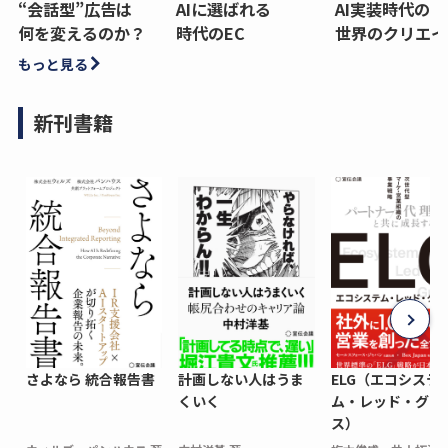
“会話型”広告は
AIに選ばれる
AI実装時代の
何を変えるのか？
時代のEC
世界のクリエイ
もっと見る
新刊書籍
さよなら 統合報告書
計画しない人はうま
ELG（エコシステ
くいく
ム・レッド・グロ
ス）