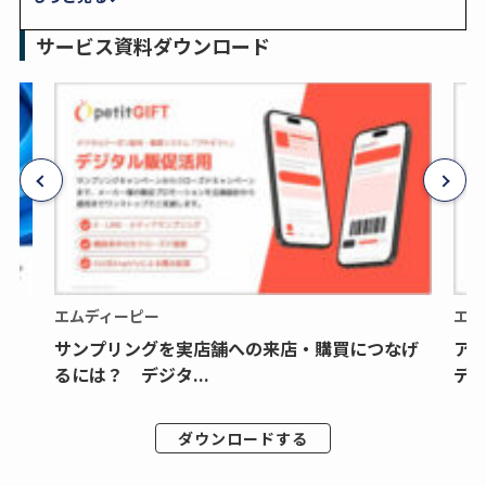
サービス資料ダウンロード
エムディーピー
エム
サンプリングを実店舗への来店・購買につなげ
ア
るには？ デジタ...
デジ
ダウンロードする