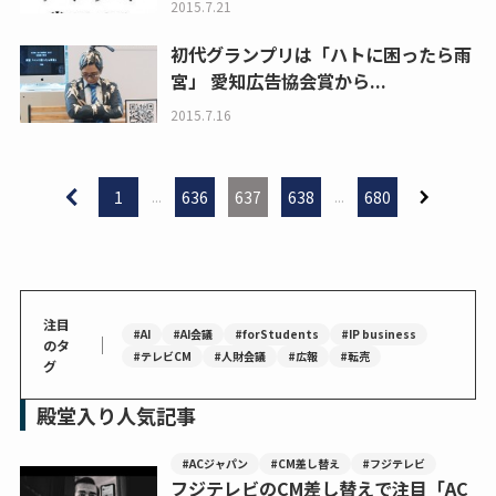
2015.7.21
初代グランプリは「ハトに困ったら雨
宮」 愛知広告協会賞から...
2015.7.16
1
...
636
637
638
...
680
注目
#AI
#AI会議
#forStudents
#IP business
｜
のタ
#テレビCM
#人財会議
#広報
#転売
グ
殿堂入り人気記事
#ACジャパン
#CM差し替え
#フジテレビ
フジテレビのCM差し替えで注目「AC