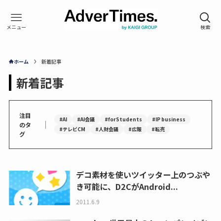
ホーム
新着記事
新着記事
注目
#AI
#AI会議
#forStudents
#IP business
｜
のタ
#テレビCM
#人財会議
#広報
#転売
グ
デコ素材を使いツイッター上のつぶや
き可能に、D2CがAndroid...
2011.6.9