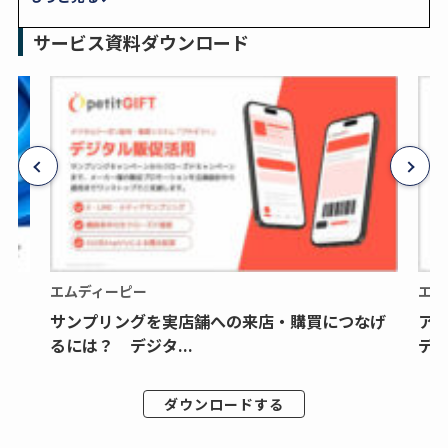
サービス資料ダウンロード
エムディーピー
エム
サンプリングを実店舗への来店・購買につなげ
ア
るには？ デジタ...
デジ
ダウンロードする