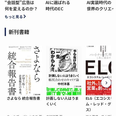
“会話型”広告は
AIに選ばれる
AI実装時代の
何を変えるのか？
時代のEC
世界のクリエイ
もっと見る
新刊書籍
さよなら 統合報告書
計画しない人はうま
ELG（エコシステ
くいく
ム・レッド・グロ
ス）