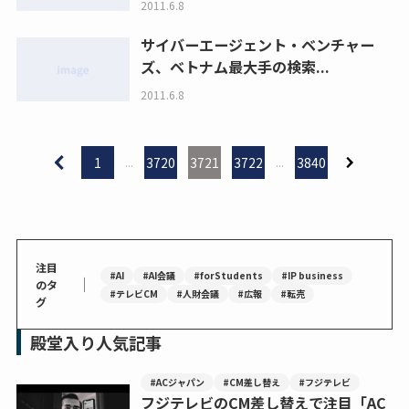
2011.6.8
サイバーエージェント・ベンチャー
ズ、ベトナム最大手の検索...
2011.6.8
1
...
3720
3721
3722
...
3840
注目
#AI
#AI会議
#forStudents
#IP business
｜
のタ
#テレビCM
#人財会議
#広報
#転売
グ
殿堂入り人気記事
#ACジャパン
#CM差し替え
#フジテレビ
フジテレビのCM差し替えで注目「AC