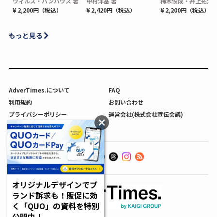
ウィルズ・パンハウス 著
中村洋基 著
梅木俊成・井上拓海 
¥ 2,200円（税込）
¥ 2,420円（税込）
¥ 2,200円（税込）
もっと見る
AdverTimes.について
FAQ
利用規約
お問い合わせ
プライバシーポリシー
運営会社(株式会社宣伝会議)
利用者情報の外部送信について
オリジナルデザインでブ
ランド訴求も！販促に効
く「QUO」の資料を特別
公開中！