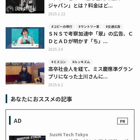
ジャパン」とは？料金はど...
2025.1.22
#コピーの改行
#サントリー翠
#交通広告
ＳＮＳで考察加速中「翠」の広告、Ｃ
ＤとＡＤが明かす「ち」...
2025.3.6
#ミスコン
#ルッキズム
高卒社会人を経て、ミス慶應準グラン
プリになった土川さんに...
2025.6.2
あなたにおススメの記事
AD
SusHi Tech Tokyo