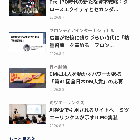
Pre-IPO時代の新たな資本戦略：グ
ロースエクイティとセカンダ...
2026.8.7
フロンティアインターナショナル
広告が記憶に残りづらい時代に「熱
量資産」を高める フロン...
2026.8.4
日本郵便
DMには人を動かすパワーがある
「第41回全日本DM大賞」の応募...
2026.8.3
ミツエーリンクス
AI検索で引用されるサイトへ ミツ
エーリンクスが示すLLMO実装
2026.8.3
もっと見る