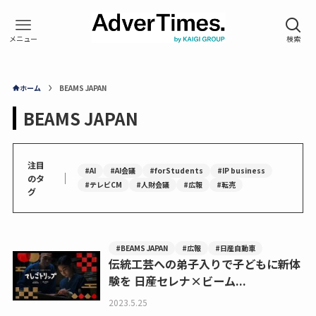
ホーム
BEAMS JAPAN
BEAMS JAPAN
注目
#AI
#AI会議
#forStudents
#IP business
｜
のタ
#テレビCM
#人財会議
#広報
#転売
グ
#BEAMS JAPAN
#広報
#日産自動車
伝統工芸への弟子入りで子どもに新体
験を 日産セレナ×ビーム...
2023.5.25