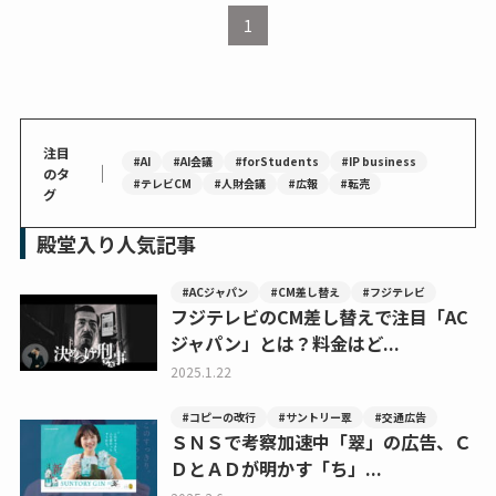
1
注目
#AI
#AI会議
#forStudents
#IP business
｜
のタ
#テレビCM
#人財会議
#広報
#転売
グ
殿堂入り人気記事
#ACジャパン
#CM差し替え
#フジテレビ
フジテレビのCM差し替えで注目「AC
ジャパン」とは？料金はど...
2025.1.22
#コピーの改行
#サントリー翠
#交通広告
ＳＮＳで考察加速中「翠」の広告、Ｃ
ＤとＡＤが明かす「ち」...