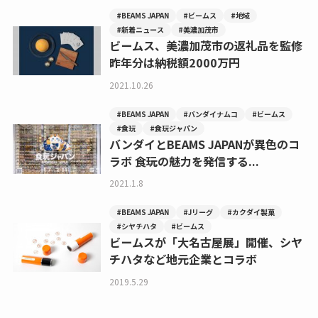
#BEAMS JAPAN
#ビームス
#地域
#新着ニュース
#美濃加茂市
ビームス、美濃加茂市の返礼品を監修
昨年分は納税額2000万円
2021.10.26
#BEAMS JAPAN
#バンダイナムコ
#ビームス
#食玩
#食玩ジャパン
バンダイとBEAMS JAPANが異色のコ
ラボ 食玩の魅力を発信する...
2021.1.8
#BEAMS JAPAN
#Jリーグ
#カクダイ製菓
#シヤチハタ
#ビームス
ビームスが「大名古屋展」開催、シヤ
チハタなど地元企業とコラボ
2019.5.29