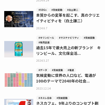
2024.6.24
#SDGs
#気候変動
#白土謙二
本質からの変革を起こす、真のクリエ
イティビティを（白土謙二）
2024.6.7
#キリンビール
#サステナビリティ
#気候変動
#販売促進
過去15年で最大売上の新ブランド キ
リンビール、文化保全活...
2024.5.27
#データ
#気候変動
#電通
気候変動に世界の人口など、電通が
100のテーマで2040年の社会...
2023.12.14
#ネスレ日本
#気候変動
ネスカフェ、9年ぶりのコンセプト刷