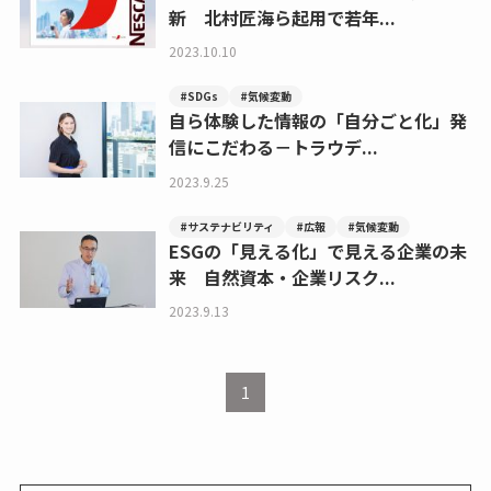
新 北村匠海ら起用で若年...
2023.10.10
#SDGs
#気候変動
自ら体験した情報の「自分ごと化」発
信にこだわる－トラウデ...
2023.9.25
#サステナビリティ
#広報
#気候変動
ESGの「見える化」で見える企業の未
来 自然資本・企業リスク...
2023.9.13
1