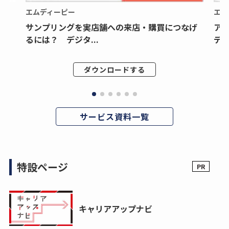
エムディーピー
エム
サンプリングを実店舗への来店・購買につなげ
ア
るには？ デジタ...
デジ
ダウンロードする
サービス資料一覧
特設ページ
キャリアアップナビ