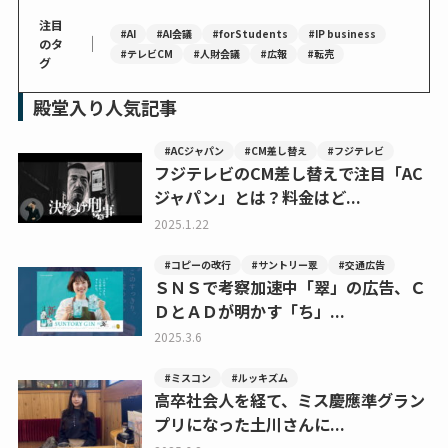
注目
#AI
#AI会議
#forStudents
#IP business
｜
のタ
#テレビCM
#人財会議
#広報
#転売
グ
殿堂入り人気記事
#ACジャパン
#CM差し替え
#フジテレビ
フジテレビのCM差し替えで注目「AC
ジャパン」とは？料金はど...
2025.1.22
#コピーの改行
#サントリー翠
#交通広告
ＳＮＳで考察加速中「翠」の広告、Ｃ
ＤとＡＤが明かす「ち」...
2025.3.6
#ミスコン
#ルッキズム
高卒社会人を経て、ミス慶應準グラン
プリになった土川さんに...