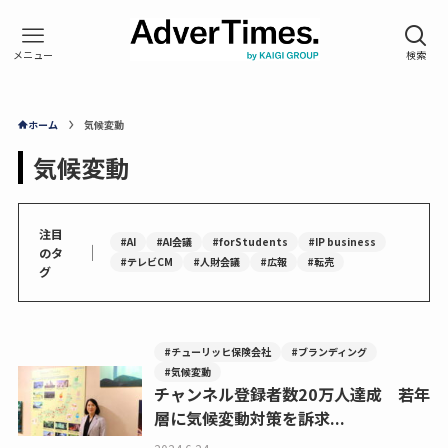
ホーム
気候変動
気候変動
注目
#AI
#AI会議
#forStudents
#IP business
｜
のタ
#テレビCM
#人財会議
#広報
#転売
グ
#チューリッヒ保険会社
#ブランディング
#気候変動
チャンネル登録者数20万人達成 若年
層に気候変動対策を訴求...