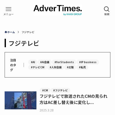
ホーム
フジテレビ
フジテレビ
注目
#AI
#AI会議
#forStudents
#IP business
｜
のタ
#テレビCM
#人財会議
#広報
#転売
グ
#CM
#フジテレビ
フジテレビで放送されたCMの見られ
方はAC差し替え後に変化し...
2025.3.28