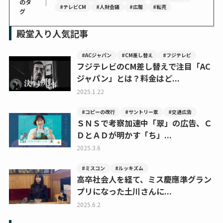
｜
のタ
#テレビCM
#人財会議
#広報
#転売
グ
殿堂入り人気記事
#ACジャパン
#CM差し替え
#フジテレビ
フジテレビのCM差し替えで注目「AC
ジャパン」とは？料金はど...
2025.1.22
#コピーの改行
#サントリー翠
#交通広告
ＳＮＳで考察加速中「翠」の広告、Ｃ
ＤとＡＤが明かす「ち」...
2025.3.6
#ミスコン
#ルッキズム
高卒社会人を経て、ミス慶應準グラン
プリになった土川さんに...
2025.6.2