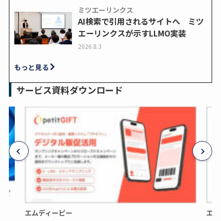
ミツエーリンクス
AI検索で引用されるサイトへ ミツ
エーリンクスが示すLLMO実装
2026.8.3
もっと見る
サービス資料ダウンロード
エムディーピー
エム