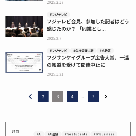
2025.2.17
#フジテレビ
フジテレビ会見、参加した記者はどう
感じたのか？ 「同業とし...
2025.2.7
#フジテレビ
#危機管理広報
#広告賞
フジサンケイグループ広告大賞、一連
の報道を受けて開催中止に
2025.1.31
2
3
4
...
7
注目
#AI
#AI会議
#forStudents
#IP business