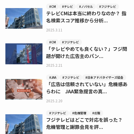
#CM
#テレビ
#ノバセル
#フジテレビ
テレビCMは本当に終わりなのか？ 指
名検索スコア推移から分析...
2025.3.11
#CM
#フジテレビ
「テレビやめても良くない？」フジ問
題が開けた広告主のパン...
2025.2.21
#JAA
#フジテレビ
#日本アドバタイザーズ協会
「広告は信頼されていない」危機感あ
らわに JAA緊急提言の真...
2025.2.20
#フジテレビ
#危機管理
#広報
フジテレビはどこで対応を誤った？
危機管理と謝罪会見を評...