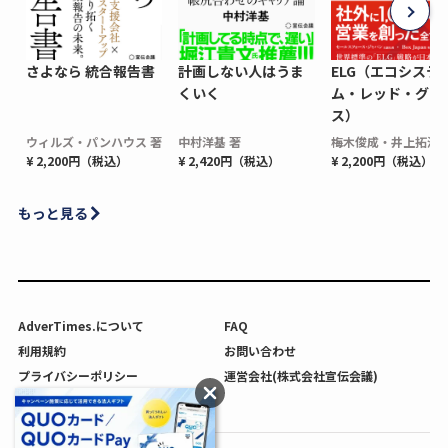
さよなら 統合報告書
計画しない人はうま
ELG（エコシステ
くいく
ム・レッド・グロ
ス）
ウィルズ・パンハウス 著
中村洋基 著
梅木俊成・井上拓海 
¥ 2,200円（税込）
¥ 2,420円（税込）
¥ 2,200円（税込）
もっと見る
AdverTimes.について
FAQ
利用規約
お問い合わせ
プライバシーポリシー
運営会社(株式会社宣伝会議)
利用者情報の外部送信について