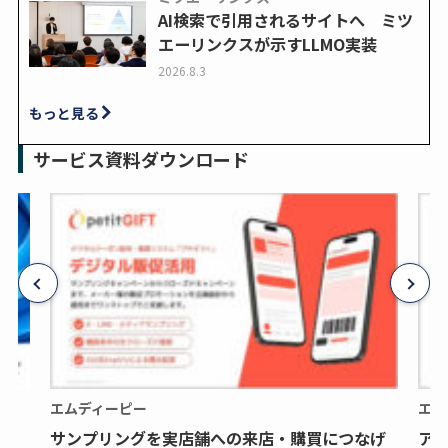
AI検索で引用されるサイトへ ミツ
エーリンクスが示すLLMO実装
2026.8.3
もっと見る
サービス資料ダウンロード
エムディーピー
エム
サンプリングを実店舗への来店・購買につなげ
ア