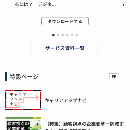
るには？ デジタ...
デジ
ダウンロードする
サービス資料一覧
特設ページ
キャリアアップナビ
【特集】顧客視点の企業変革ー挑戦す