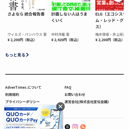
さよなら 統合報告書
計画しない人はうま
ELG（エコシステ
くいく
ム・レッド・グロ
ス）
ウィルズ・パンハウス 著
中村洋基 著
梅木俊成・井上拓海 
¥ 2,200円（税込）
¥ 2,420円（税込）
¥ 2,200円（税込）
もっと見る
AdverTimes.について
FAQ
利用規約
お問い合わせ
プライバシーポリシー
運営会社(株式会社宣伝会議)
利用者情報の外部送信について