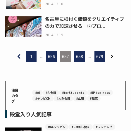
2014.12.16
名古屋に根付く価値をクリエイティブ
の力で加速させる―②プロ...
2014.12.15
1
...
656
657
658
...
679
注目
#AI
#AI会議
#forStudents
#IP business
｜
のタ
#テレビCM
#人財会議
#広報
#転売
グ
殿堂入り人気記事
#ACジャパン
#CM差し替え
#フジテレビ