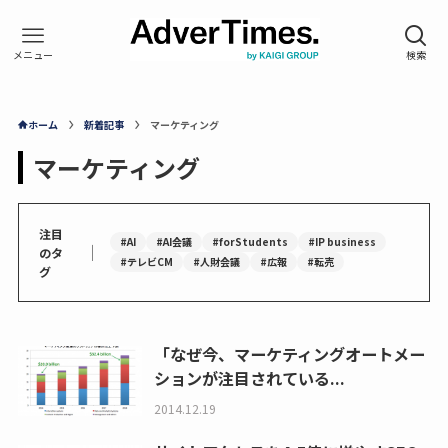
ホーム
新着記事
マーケティング
マーケティング
注目
#AI
#AI会議
#forStudents
#IP business
｜
のタ
#テレビCM
#人財会議
#広報
#転売
グ
「なぜ今、マーケティングオートメー
ションが注目されている...
2014.12.19