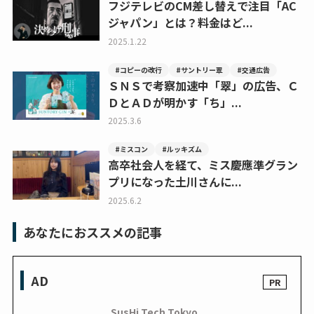
フジテレビのCM差し替えで注目「AC
ジャパン」とは？料金はど...
2025.1.22
#コピーの改行
#サントリー翠
#交通広告
ＳＮＳで考察加速中「翠」の広告、Ｃ
ＤとＡＤが明かす「ち」...
2025.3.6
#ミスコン
#ルッキズム
高卒社会人を経て、ミス慶應準グラン
プリになった土川さんに...
2025.6.2
あなたにおススメの記事
AD
SusHi Tech Tokyo