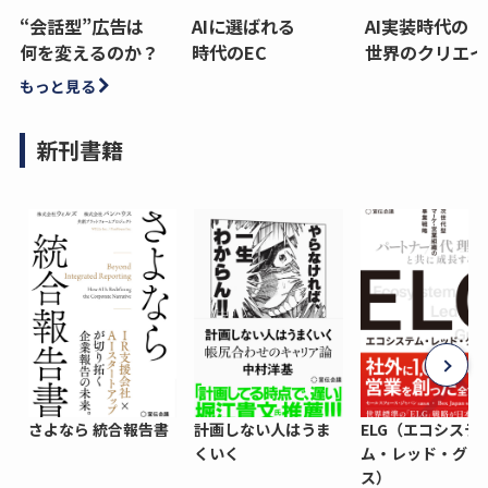
“会話型”広告は
AIに選ばれる
AI実装時代の
何を変えるのか？
時代のEC
世界のクリエイ
もっと見る
新刊書籍
さよなら 統合報告書
計画しない人はうま
ELG（エコシステ
くいく
ム・レッド・グロ
ス）