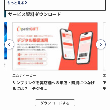
もっと見る
サービス資料ダウンロード
エムディーピー
エム
サンプリングを実店舗への来店・購買につなげ
ア
るには？ デジタ...
デジ
ダウンロードする