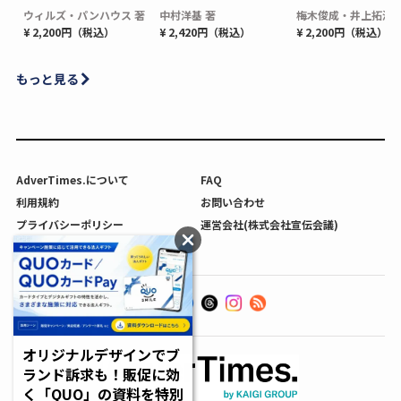
ウィルズ・パンハウス 著
中村洋基 著
梅木俊成・井上拓海 
¥ 2,200円（税込）
¥ 2,420円（税込）
¥ 2,200円（税込）
もっと見る
AdverTimes.について
FAQ
利用規約
お問い合わせ
プライバシーポリシー
運営会社(株式会社宣伝会議)
利用者情報の外部送信について
オリジナルデザインでブ
ランド訴求も！販促に効
く「QUO」の資料を特別