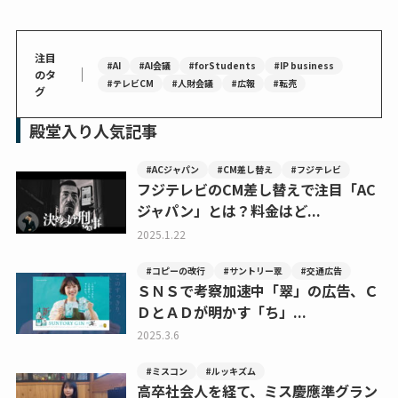
注目
#AI
#AI会議
#forStudents
#IP business
｜
のタ
#テレビCM
#人財会議
#広報
#転売
グ
殿堂入り人気記事
#ACジャパン
#CM差し替え
#フジテレビ
フジテレビのCM差し替えで注目「AC
ジャパン」とは？料金はど...
2025.1.22
#コピーの改行
#サントリー翠
#交通広告
ＳＮＳで考察加速中「翠」の広告、Ｃ
ＤとＡＤが明かす「ち」...
2025.3.6
#ミスコン
#ルッキズム
高卒社会人を経て、ミス慶應準グラン