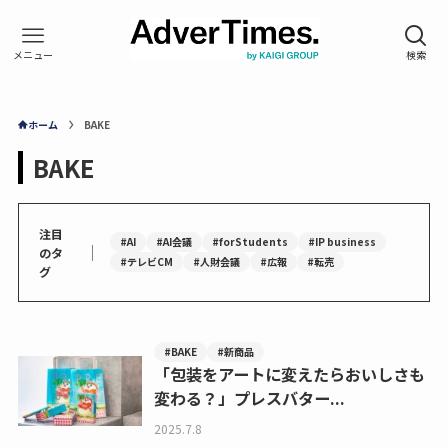
ホーム
BAKE
BAKE
注目
#AI
#AI会議
#forStudents
#IP business
｜
のタ
#テレビCM
#人財会議
#広報
#転売
グ
#BAKE
#新商品
「包装をアートに変えたらおいしさも
変わる？」プレスバター...
2025.7.8