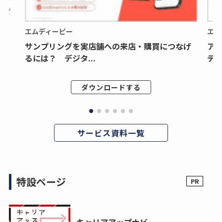
エムディーピー
エム
サンプリングを実店舗への来店・購買につなげ
ア
るには？ デジタ...
デジ
ダウンロードする
サービス資料一覧
特設ページ
キャリアアップナビ