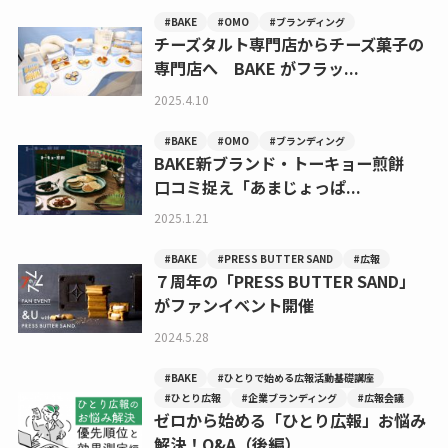
#BAKE
#OMO
#ブランディング
チーズタルト専門店からチーズ菓子の
専門店へ BAKE がフラッ...
2025.4.10
#BAKE
#OMO
#ブランディング
BAKE新ブランド・トーキョー煎餅
口コミ捉え「あまじょっぱ...
2025.1.21
#BAKE
#PRESS BUTTER SAND
#広報
７周年の「PRESS BUTTER SAND」
がファンイベント開催
2024.5.28
#BAKE
#ひとりで始める広報活動基礎講座
#ひとり広報
#企業ブランディング
#広報会議
ゼロから始める「ひとり広報」お悩み
解決！Q&A（後編）