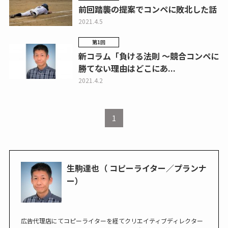
前回踏襲の提案でコンペに敗北した話
2021.4.5
第1回
新コラム「負ける法則 ～競合コンペに
勝てない理由はどこにあ...
2021.4.2
1
生駒達也（ コピーライター／プランナ
ー）
広告代理店にてコピーライターを経てクリエイティブディレクター