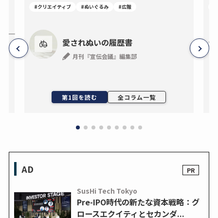
#クリエイティブ
#ぬいぐるみ
#広報
#
―事
愛されぬいの履歴書
月刊『宣伝会議』編集部
ン
第1回を読む
全コラム一覧
AD
SusHi Tech Tokyo
Pre-IPO時代の新たな資本戦略：グ
ロースエクイティとセカンダ...