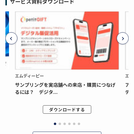
サービス資料ダウンロード
エムディーピー
エム
サンプリングを実店舗への来店・購買につなげ
ア
るには？ デジタ...
デジ
ダウンロードする