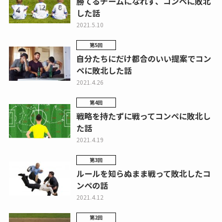
勝てるチームになれず、コンペに敗北
した話
2021.5.10
第5回
自分たちにだけ都合のいい提案でコン
ペに敗北した話
2021.4.26
第4回
戦略を持たずに戦ってコンペに敗北し
た話
2021.4.19
第3回
ルールを知らぬまま戦って敗北したコ
ンペの話
2021.4.12
第2回