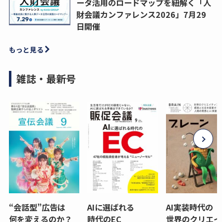
ータ活用のロードマップを紐解く「人
財会議カンファレンス2026」7月29
日開催
もっと見る
雑誌・最新号
“会話型”広告は
AIに選ばれる
AI実装時代の
何を変えるのか？
時代のEC
世界のクリエイ