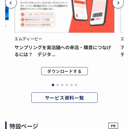
エムディーピー
エム
サンプリングを実店舗への来店・購買につなげ
ア
るには？ デジタ...
デジ
ダウンロードする
サービス資料一覧
特設ページ