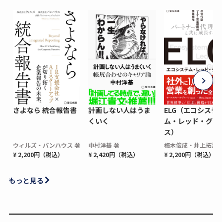
さよなら 統合報告書
計画しない人はうま
ELG（エコシステ
くいく
ム・レッド・グロ
ス）
ウィルズ・パンハウス 著
中村洋基 著
梅木俊成・井上拓海 
¥ 2,200円（税込）
¥ 2,420円（税込）
¥ 2,200円（税込）
もっと見る