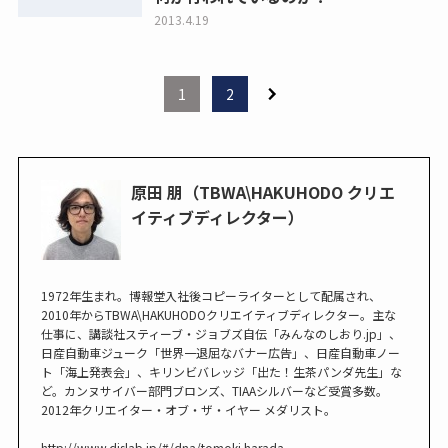
2013.4.19
1
2
原田 朋（TBWA\HAKUHODO クリエ
イティブディレクター）
1972年生まれ。博報堂入社後コピーライターとして配属され、
2010年からTBWA\HAKUHODOクリエイティブディレクター。主な
仕事に、講談社スティーブ・ジョブズ自伝「みんなのしおり.jp」、
日産自動車ジューク「世界一退屈なバナー広告」、日産自動車ノー
ト「海上発表会」、キリンビバレッジ「出た！生茶パンダ先生」な
ど。カンヌサイバー部門ブロンズ、TIAAシルバーなど受賞多数。
2012年クリエイター・オブ・ザ・イヤー メダリスト。
http://www.dislab.jp/#/dna/tomoki.harada