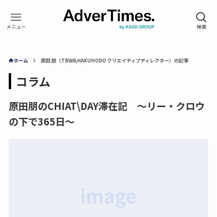
ホーム
原田 朋（TBWA\HAKUHODO クリエイティブディレクター）の記事
コラム
原田朋のCHIAT\DAY滞在記 ～リー・クロウ
の下で365日～