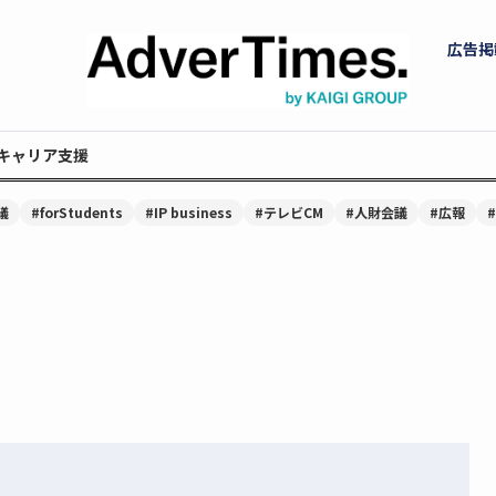
広告掲
キャリア支援
議
#forStudents
#IP business
#テレビCM
#人財会議
#広報