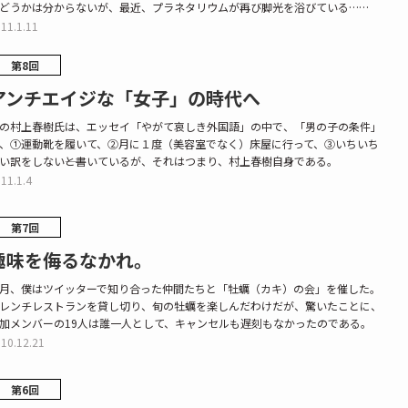
どうかは分からないが、最近、プラネタリウムが再び脚光を浴びている……
11.1.11
第8回
アンチエイジな「女子」の時代へ
の村上春樹氏は、エッセイ「やがて哀しき外国語」の中で、「男の子の条件」
、①運動靴を履いて、②月に１度（美容室でなく）床屋に行って、③いちいち
い訳をしない――と書いているが、それはつまり、村上春樹自身である。
11.1.4
第7回
趣味を侮るなかれ。
月、僕はツイッターで知り合った仲間たちと「牡蠣（カキ）の会」を催した。
レンチレストランを貸し切り、旬の牡蠣を楽しんだわけだが、驚いたことに、
加メンバーの19人は誰一人として、キャンセルも遅刻もなかったのである。
10.12.21
第6回