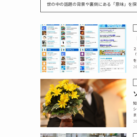
世の中の話題の背景や裏側にある「意味」を探
２
「
を
20
知
シ
ま
20