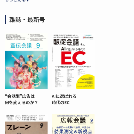
雑誌・最新号
“会話型”広告は
AIに選ばれる
何を変えるのか？
時代のEC