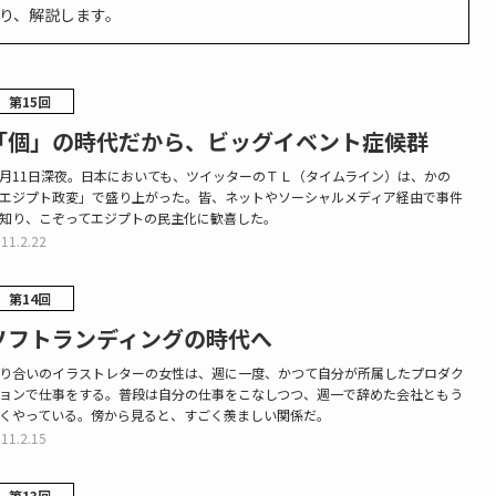
り、解説します。
第15回
「個」の時代だから、ビッグイベント症候群
月11日深夜。日本においても、ツイッターのＴＬ（タイムライン）は、かの
エジプト政変」で盛り上がった。皆、ネットやソーシャルメディア経由で事件
知り、こぞってエジプトの民主化に歓喜した。
11.2.22
第14回
ソフトランディングの時代へ
り合いのイラストレターの女性は、週に一度、かつて自分が所属したプロダク
ョンで仕事をする。普段は自分の仕事をこなしつつ、週一で辞めた会社ともう
くやっている。傍から見ると、すごく羨ましい関係だ。
11.2.15
第13回