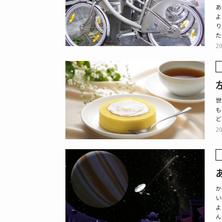
あ
よ
り
た
20
世
も
ど
20
か
い
よ
ん