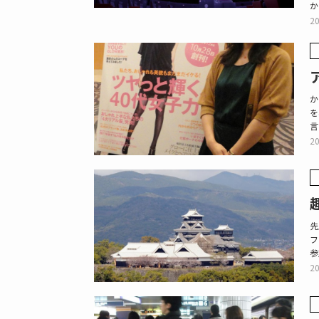
か
20
か
を
言
20
先
フ
参
20