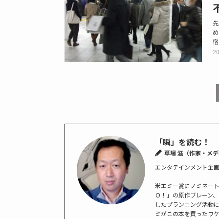
先
め
宿
20
「瞬」を読む！
草場 滋（作家・メ
エンタテインメント企
米エミー賞にノミネー
Ｏ！」の原作ブレーン、
したプランニング活動
ミがこの本を買ったワ