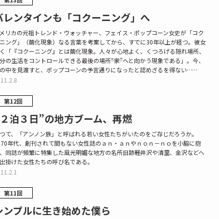
バレンタインも「コクーニング」へ
メリカの元祖トレンド・ウォッチャー、フェイス・ポップコーン女史が「コク
ニング」（繭化現象）なる言葉を考案してから、すでに30年以上が経つ。彼女
く「『コクーニング』とは繭化現象。人々が心地よく、くつろげる隠れ場所、
分の生活をコントロールできる最後の場所――“家”へと向かう現象である」。今、
の中を見渡すと、ポップコーンの予言通りになったと認めざるを得ない……
11.2.8
第12回
“２泊３日”の地方ブーム、再燃
つて、「アンノン族」と呼ばれる若い女性たちがいたのをご存じだろうか。
970年代、創刊されて間もない女性誌のａｎ・ａｎやｎｏｎ－ｎｏを小脇に抱
、同誌が頻繁に特集した風光明媚な地方の名所旧跡――軽井沢や清里、金沢などへ
出掛けた女性たちの呼び名である。
11.2.1
第11回
シンプルに生き始めた僕ら