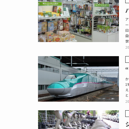
ア
ー
曰
自
世
20
か
1
え
と
20