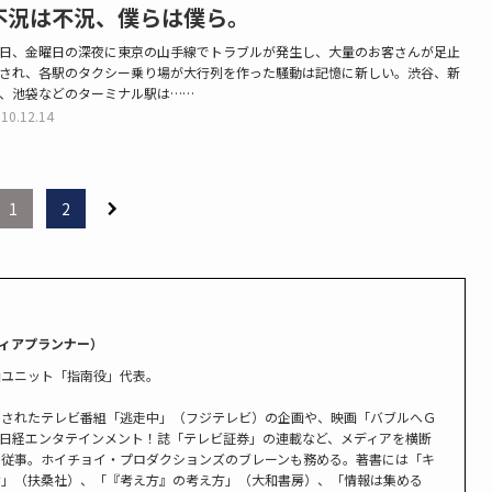
不況は不況、僕らは僕ら。
日、金曜日の深夜に東京の山手線でトラブルが発生し、大量のお客さんが足止
され、各駅のタクシー乗り場が大行列を作った騒動は記憶に新しい。渋谷、新
、池袋などのターミナル駅は……
10.12.14
1
2
ディアプランナー）
画ユニット「指南役」代表。
トされたテレビ番組「逃走中」（フジテレビ）の企画や、映画「バブルへＧ
日経エンタテインメント！誌「テレビ証券」の連載など、メディアを横断
に従事。ホイチョイ・プロダクションズのブレーンも務める。著書には「キ
ケ」（扶桑社）、「『考え方』の考え方」（大和書房）、「情報は集める