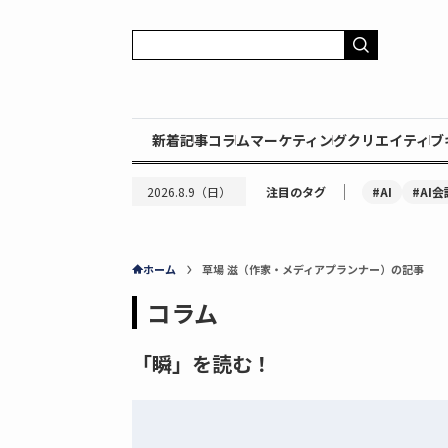
新着記事
コラム
マーケティング
クリエイティブ
｜
#AI
#AI会
2026.8.9（日）
注目のタグ
ホーム
草場 滋（作家・メディアプランナー）の記事
コラム
「瞬」を読む！