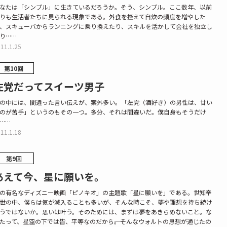
なたは「シンプル」に生きているだろうか。そう、シンプル。ここ数年、以前
りも生活者たちに見られる現象である。外食を控えて自炊の頻度を増やした
、スキューバからランニングに乗り換えたり、スキルを活かして会社を独立し
り……
11.1.25
第10回
左党だってスイーツ男子
の中には、間違った言い伝えが、案外多い。「左党（酒好き）の男性は、甘い
のが苦手」というのもその一つ。多分、それは間違いだ。僕自身もそうだけ
……
11.1.18
第9回
あえて今、星に願いを。
の有名なディズニー映画「ピノキオ」の主題歌「星に願いを」である。世知辛
世の中、僕らは気が滅入ることも多いが、そんな時こそ、夢や理想を持ち続け
うではないか。思いは叶う。そのためには、まずは夢をあきらめないこと。な
たって、星空の下では皆、平等なのだから――。そんなウォルトの思想が通じたの