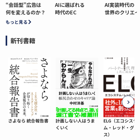
“会話型”広告は
AIに選ばれる
AI実装時代の
何を変えるのか？
時代のEC
世界のクリエイ
もっと見る
新刊書籍
さよなら 統合報告書
計画しない人はうま
ELG（エコシステ
くいく
ム・レッド・グロ
ス）