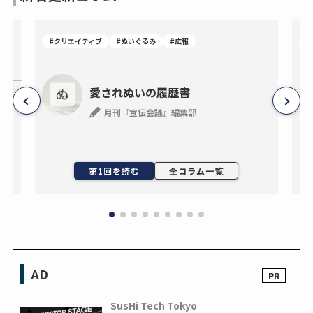
#クリエイティブ
#ぬいぐるみ
#広報
#
―事
愛されぬいの履歴書
月刊『宣伝会議』編集部
ン
第1回を読む
全コラム一覧
AD
SusHi Tech Tokyo