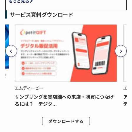
もっと見る
サービス資料ダウンロード
エムディーピー
エム
サンプリングを実店舗への来店・購買につなげ
ア
るには？ デジタ...
デジ
ダウンロードする